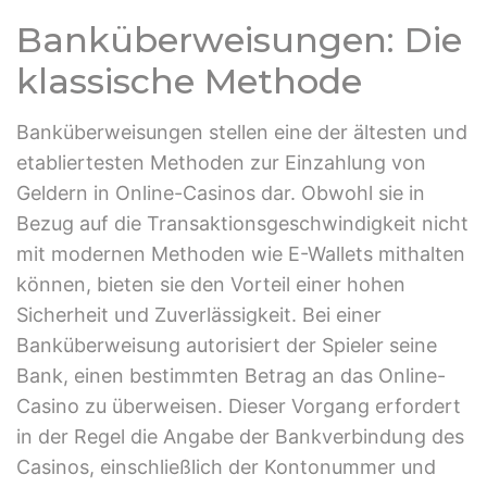
Banküberweisungen: Die
klassische Methode
Banküberweisungen stellen eine der ältesten und
etabliertesten Methoden zur Einzahlung von
Geldern in Online-Casinos dar. Obwohl sie in
Bezug auf die Transaktionsgeschwindigkeit nicht
mit modernen Methoden wie E-Wallets mithalten
können, bieten sie den Vorteil einer hohen
Sicherheit und Zuverlässigkeit. Bei einer
Banküberweisung autorisiert der Spieler seine
Bank, einen bestimmten Betrag an das Online-
Casino zu überweisen. Dieser Vorgang erfordert
in der Regel die Angabe der Bankverbindung des
Casinos, einschließlich der Kontonummer und