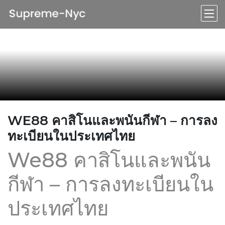
WE88 คาสิโนและพนันกีฬา – การลง
ทะเบียนในประเทศไทย
We88 คาสิโนและพนัน
กีฬา – การลงทะเบียนใน
ประเทศไทย