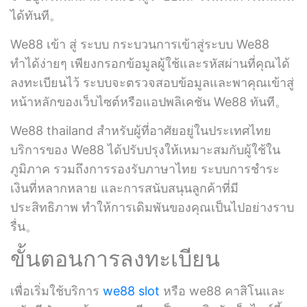
ได้ทันที。
We88 เข้า สู่ ระบบ กระบวนการเข้าสู่ระบบ We88
ทำได้ง่ายๆ เพียงกรอกข้อมูลผู้ใช้และรหัสผ่านที่คุณได้
ลงทะเบียนไว้ ระบบจะตรวจสอบข้อมูลและพาคุณเข้าสู่
หน้าหลักของเว็บไซต์หรือแอปพลิเคชัน We88 ทันที。
We88 thailand สำหรับผู้ที่อาศัยอยู่ในประเทศไทย
บริการของ We88 ได้ปรับปรุงให้เหมาะสมกับผู้ใช้ใน
ภูมิภาค รวมถึงการรองรับภาษาไทย ระบบการชำระ
เงินที่หลากหลาย และการสนับสนุนลูกค้าที่มี
ประสิทธิภาพ ทำให้การเดิมพันของคุณเป็นไปอย่างราบ
รื่น。
ขั้นตอนการลงทะเบียน
เพื่อเริ่มใช้บริการ
we88 slot
หรือ we88 คาสิโนและ