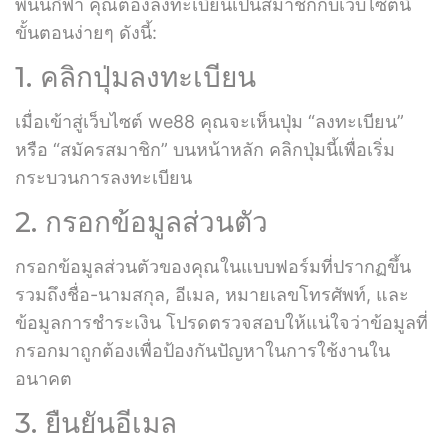
พนันกีฬา คุณต้องลงทะเบียนเป็นสมาชิกกับเว็บไซต์นี้
ขั้นตอนง่ายๆ ดังนี้:
1. คลิกปุ่มลงทะเบียน
เมื่อเข้าสู่เว็บไซต์ we88 คุณจะเห็นปุ่ม “ลงทะเบียน”
หรือ “สมัครสมาชิก” บนหน้าหลัก คลิกปุ่มนี้เพื่อเริ่ม
กระบวนการลงทะเบียน
2. กรอกข้อมูลส่วนตัว
กรอกข้อมูลส่วนตัวของคุณในแบบฟอร์มที่ปรากฏขึ้น
รวมถึงชื่อ-นามสกุล, อีเมล, หมายเลขโทรศัพท์, และ
ข้อมูลการชำระเงิน โปรดตรวจสอบให้แน่ใจว่าข้อมูลที่
กรอกมาถูกต้องเพื่อป้องกันปัญหาในการใช้งานใน
อนาคต
3. ยืนยันอีเมล