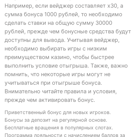
Например, если вейджер составляет x30, а
сумма бонуса 1000 рублей, то необходимо
сделать ставки на общую сумму 30000
рублей, прежде чем бонусные средства будут
доступны для вывода. Учитывая вейджер,
необходимо выбирать игры с низким
преимуществом казино, чтобы быстрее
выполнить условие отыгрыша. Также, важно
помнить, что некоторые игры могут не
учитываться при отыгрыше бонуса.
Внимательно читайте правила и условия,
прежде чем активировать бонус.
Приветственный бонус для новых игроков.
Бонусы за депозит на регулярной основе.
Бесплатные вращения в популярных слотах.
Программа лояльности с начислением баллов за