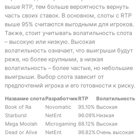
выше RTP, тем больше вероятность вернуть
часть своих ставок. В основном, слоты с RTP
выше 95% считаются выгодными для игроков.
Также, стоит учитывать волатильность слота
– высокую или низкую. Высокая
волатильность означает, что выигрыши будут
реже, но более крупными, а низкая
волатильность – более частые, но небольшие
выигрыши. Выбор слота зависит от
предпочтений игрока и его готовности к риску.
Название слота
Разработчик
RTP
Волатильность
Book of Ra
Novomatic
95.10%
Высокая
Starburst
NetEnt
96.09%
Низкая
Mega Moolah
Microgaming
88.12%
Высокая
Dead or Alive
NetEnt
96.82%
Очень высокая