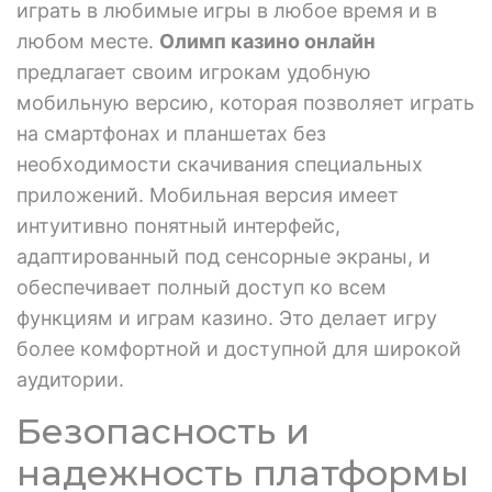
играть в любимые игры в любое время и в
любом месте.
Олимп казино онлайн
предлагает своим игрокам удобную
мобильную версию, которая позволяет играть
на смартфонах и планшетах без
необходимости скачивания специальных
приложений. Мобильная версия имеет
интуитивно понятный интерфейс,
адаптированный под сенсорные экраны, и
обеспечивает полный доступ ко всем
функциям и играм казино. Это делает игру
более комфортной и доступной для широкой
аудитории.
Безопасность и
надежность платформы