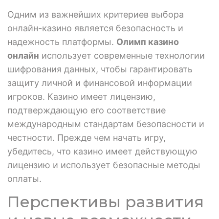
Одним из важнейших критериев выбора
онлайн-казино является безопасность и
надежность платформы.
Олимп казино
онлайн
использует современные технологии
шифрования данных, чтобы гарантировать
защиту личной и финансовой информации
игроков. Казино имеет лицензию,
подтверждающую его соответствие
международным стандартам безопасности и
честности. Прежде чем начать игру,
убедитесь, что казино имеет действующую
лицензию и использует безопасные методы
оплаты.
Перспективы развития