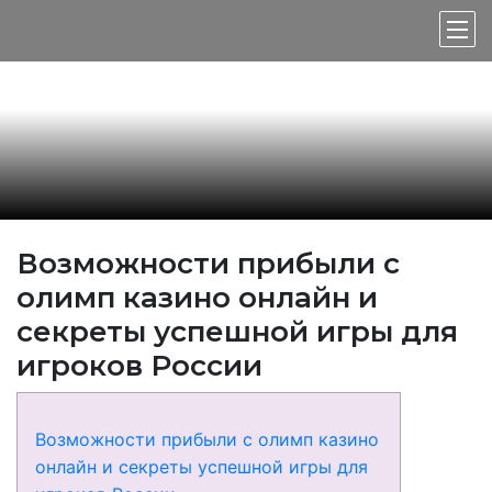
Возможности прибыли с
олимп казино онлайн и
секреты успешной игры для
игроков России
Возможности прибыли с олимп казино
онлайн и секреты успешной игры для