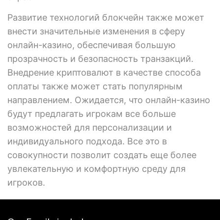
Развитие технологий блокчейн также может
внести значительные изменения в сферу
онлайн-казино, обеспечивая большую
прозрачность и безопасность транзакций.
Внедрение криптовалют в качестве способа
оплаты также может стать популярным
направлением. Ожидается, что онлайн-казино
будут предлагать игрокам все больше
возможностей для персонализации и
индивидуального подхода. Все это в
совокупности позволит создать еще более
увлекательную и комфортную среду для
игроков.