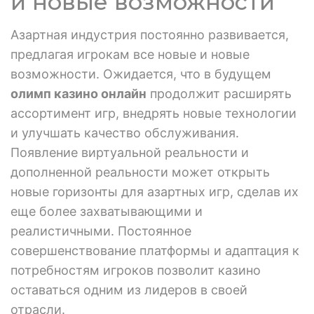
и новые возможности
Азартная индустрия постоянно развивается,
предлагая игрокам все новые и новые
возможности. Ожидается, что в будущем
олимп казино онлайн
продолжит расширять
ассортимент игр, внедрять новые технологии
и улучшать качество обслуживания.
Появление виртуальной реальности и
дополненной реальности может открыть
новые горизонты для азартных игр, сделав их
еще более захватывающими и
реалистичными. Постоянное
совершенствование платформы и адаптация к
потребностям игроков позволит казино
оставаться одним из лидеров в своей
отрасли.