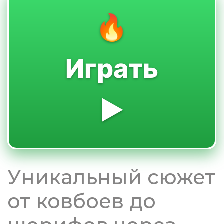
🔥
Играть
▶️
Уникальный сюжет
от ковбоев до