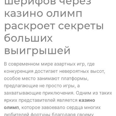
шерифов через
казино олимп
раскроет секреты
больших
выигрышей
В современном мире азартных игр, где
конкуренция достигает невероятных высот,
особое место занимают платформы,
предлагающие не просто игры, а
захватывающие приключения. Одним из таких
ярких представителей является
казино
олимп
, которое завоевало сердца многих
любителей фортуны благодаря своему