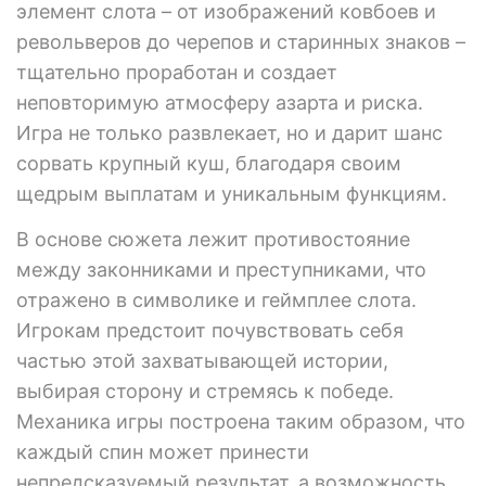
элемент слота – от изображений ковбоев и
револьверов до черепов и старинных знаков –
тщательно проработан и создает
неповторимую атмосферу азарта и риска.
Игра не только развлекает, но и дарит шанс
сорвать крупный куш, благодаря своим
щедрым выплатам и уникальным функциям.
В основе сюжета лежит противостояние
между законниками и преступниками, что
отражено в символике и геймплее слота.
Игрокам предстоит почувствовать себя
частью этой захватывающей истории,
выбирая сторону и стремясь к победе.
Механика игры построена таким образом, что
каждый спин может принести
непредсказуемый результат, а возможность