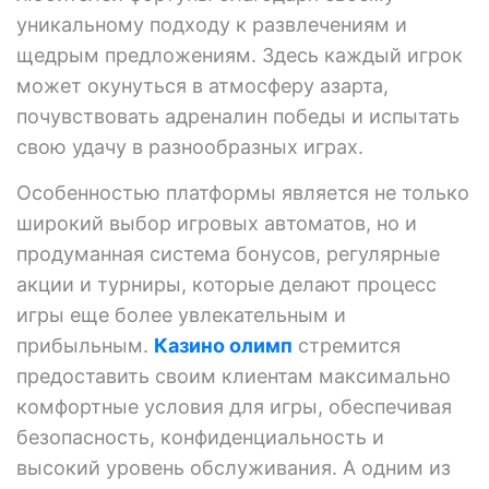
уникальному подходу к развлечениям и
щедрым предложениям. Здесь каждый игрок
может окунуться в атмосферу азарта,
почувствовать адреналин победы и испытать
свою удачу в разнообразных играх.
Особенностью платформы является не только
широкий выбор игровых автоматов, но и
продуманная система бонусов, регулярные
акции и турниры, которые делают процесс
игры еще более увлекательным и
прибыльным.
Казино олимп
стремится
предоставить своим клиентам максимально
комфортные условия для игры, обеспечивая
безопасность, конфиденциальность и
высокий уровень обслуживания. А одним из