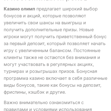
Казино олимп
предлагает широкий выбор
бонусов и акций, которые позволяют
увеличить свои шансы на выигрыш и
получить дополнительные призы. Новые
игроки могут получить приветственный бонус
за первый депозит, который позволяет начать
игру с увеличенным балансом. Постоянные
клиенты также не остаются без внимания и
могут участвовать в регулярных акциях,
турнирах и розыгрышах призов. Бонусная
программа казино включает в себя различные
виды бонусов, такие как бонусы на депозит,
фриспины, кэшбэк и другие.
Важно внимательно ознакомиться с
правилами и условиями использования