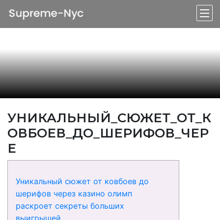
УНИКАЛЬНЫЙ_СЮЖЕТ_ОТ_К
ОВБОЕВ_ДО_ШЕРИФОВ_ЧЕР
Е
Уникальный сюжет от ковбоев до
шерифов через казино олимп
раскроет секреты больших
выигрышей