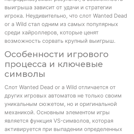
выигрыша зависит от удачи и стратегии
игрока. Неудивительно, что слот Wanted Dead
or a Wild стал одним из самых популярных
среди хайроллеров, которые ценят
возможность сорвать крупный выигрыш.
Особенности игрового
процесса и ключевые
символы
Слот Wanted Dead or a Wild отличается от
других игровых автоматов не только своим
уникальным сюжетом, но и оригинальной
механикой. Основным элементом игры
является функция VS-символов, которая
активируется при выпадении определенных