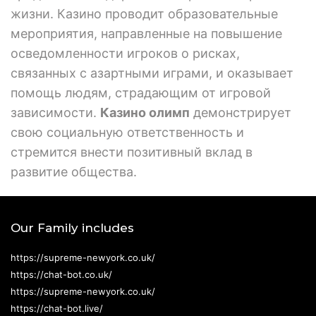
жизни. Казино проводит образовательные
мероприятия, направленные на повышение
осведомленности игроков о рисках,
связанных с азартными играми, и оказывает
помощь людям, страдающим от игровой
зависимости.
Казино олимп
демонстрирует
свою социальную ответственность и
стремится внести позитивный вклад в
развитие общества.
Our Family includes
https://supreme-newyork.co.uk/
https://chat-bot.co.uk/
https://supreme-newyork.co.uk/
https://chat-bot.live/