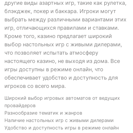
другие виды азартных игр, такие как рулетка,
блэкджек, покер и баккара. Игроки могут
выбрать между различными вариантами этих
игр, отличающихся правилами и ставками.
Кроме того, казино предлагает широкий
выбор настольных игр с живыми дилерами,
что позволяет испытать атмосферу
настоящего казино, не выходя из дома. Все
игры доступны в режиме онлайн, что
обеспечивает удобство и доступность для
игроков со всего мира.
Широкий выбор игровых автоматов от ведущих
провайдеров
Разнообразие тематик и жанров
Наличие настольных игр с живыми дилерами
Удобство и доступность игры в режиме онлайн