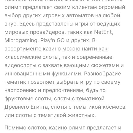
олимп предлагает своим клиентам огромный
выбор других игровых автоматов на любой
вкус. Здесь представлены игры от ведущих
мировых провайдеров, таких как NetEnt,
Microgaming, Play'n GO и других. В
ассортименте казино можно найти как
классические слоты, так и современные
видеослоты с захватывающими сюжетами и
инновационными функциями. Разнообразие
тематик позволяет выбрать игру по своему
настроению и предпочтениям, будь то
фруктовые слоты, слоты с тематикой
Древнего Египта, слоты с тематикой космоса
или слоты с тематикой животных.
Помимо слотов, казино олимп предлагает и