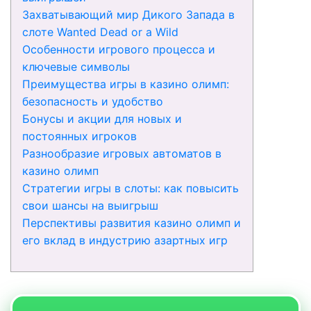
Захватывающий мир Дикого Запада в
слоте Wanted Dead or a Wild
Особенности игрового процесса и
ключевые символы
Преимущества игры в казино олимп:
безопасность и удобство
Бонусы и акции для новых и
постоянных игроков
Разнообразие игровых автоматов в
казино олимп
Стратегии игры в слоты: как повысить
свои шансы на выигрыш
Перспективы развития казино олимп и
его вклад в индустрию азартных игр