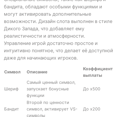
бандита, обладают особыми функциями и
могут активировать дополнительные
возможности. Дизайн слота выполнен в стиле
Дикого Запада, что добавляет ему
реалистичности и атмосферности.
Управление игрой достаточно простое и
интуитивно понятное, что делает её доступной
даже для начинающих игроков.
Коэффициент
Символ
Описание
выплаты
Самый ценный символ,
Шериф
запускает бонусные
До х500
функции
Второй по ценности
Бандит
символ, активирует VS-
До х200
символы