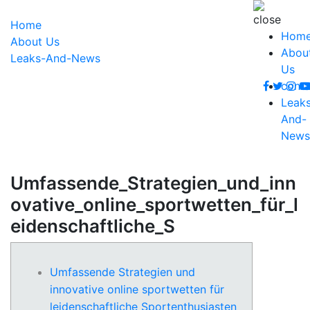
Home
Hom
About Us
Abou
Leaks-And-News
Us
conta
Leak
And-
News
Umfassende_Strategien_und_inn
ovative_online_sportwetten_für_l
eidenschaftliche_S
Umfassende Strategien und
innovative online sportwetten für
leidenschaftliche Sportenthusiasten