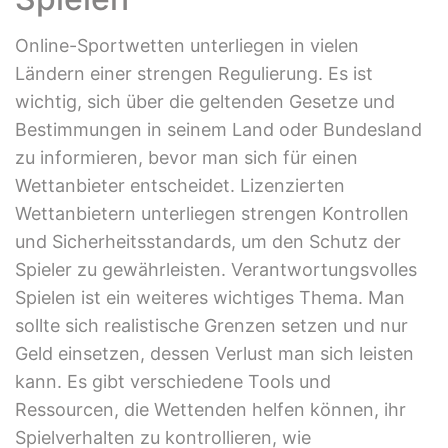
Online-Sportwetten unterliegen in vielen
Ländern einer strengen Regulierung. Es ist
wichtig, sich über die geltenden Gesetze und
Bestimmungen in seinem Land oder Bundesland
zu informieren, bevor man sich für einen
Wettanbieter entscheidet. Lizenzierten
Wettanbietern unterliegen strengen Kontrollen
und Sicherheitsstandards, um den Schutz der
Spieler zu gewährleisten. Verantwortungsvolles
Spielen ist ein weiteres wichtiges Thema. Man
sollte sich realistische Grenzen setzen und nur
Geld einsetzen, dessen Verlust man sich leisten
kann. Es gibt verschiedene Tools und
Ressourcen, die Wettenden helfen können, ihr
Spielverhalten zu kontrollieren, wie