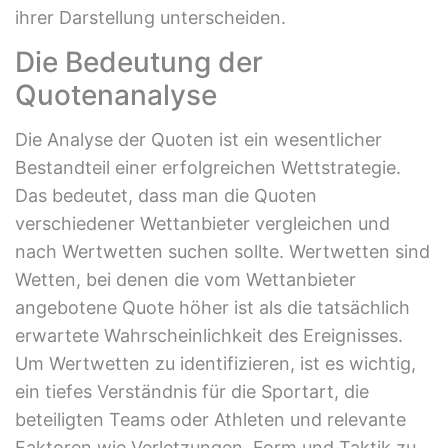
ihrer Darstellung unterscheiden.
Die Bedeutung der
Quotenanalyse
Die Analyse der Quoten ist ein wesentlicher
Bestandteil einer erfolgreichen Wettstrategie.
Das bedeutet, dass man die Quoten
verschiedener Wettanbieter vergleichen und
nach Wertwetten suchen sollte. Wertwetten sind
Wetten, bei denen die vom Wettanbieter
angebotene Quote höher ist als die tatsächlich
erwartete Wahrscheinlichkeit des Ereignisses.
Um Wertwetten zu identifizieren, ist es wichtig,
ein tiefes Verständnis für die Sportart, die
beteiligten Teams oder Athleten und relevante
Faktoren wie Verletzungen, Form und Taktik zu