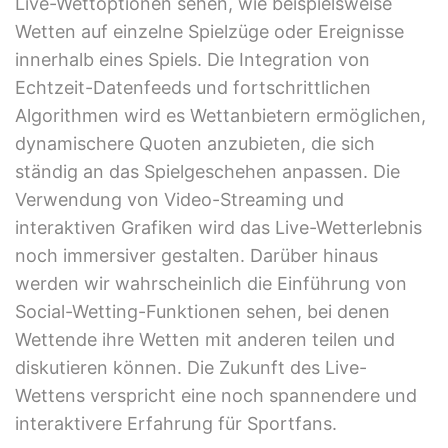
Live-Wettoptionen sehen, wie beispielsweise
Wetten auf einzelne Spielzüge oder Ereignisse
innerhalb eines Spiels. Die Integration von
Echtzeit-Datenfeeds und fortschrittlichen
Algorithmen wird es Wettanbietern ermöglichen,
dynamischere Quoten anzubieten, die sich
ständig an das Spielgeschehen anpassen. Die
Verwendung von Video-Streaming und
interaktiven Grafiken wird das Live-Wetterlebnis
noch immersiver gestalten. Darüber hinaus
werden wir wahrscheinlich die Einführung von
Social-Wetting-Funktionen sehen, bei denen
Wettende ihre Wetten mit anderen teilen und
diskutieren können. Die Zukunft des Live-
Wettens verspricht eine noch spannendere und
interaktivere Erfahrung für Sportfans.