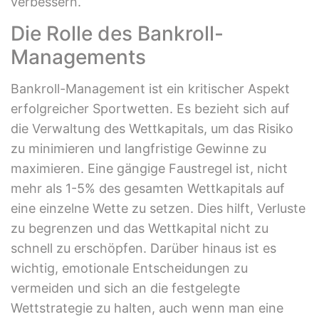
verbessern.
Die Rolle des Bankroll-
Managements
Bankroll-Management ist ein kritischer Aspekt
erfolgreicher Sportwetten. Es bezieht sich auf
die Verwaltung des Wettkapitals, um das Risiko
zu minimieren und langfristige Gewinne zu
maximieren. Eine gängige Faustregel ist, nicht
mehr als 1-5% des gesamten Wettkapitals auf
eine einzelne Wette zu setzen. Dies hilft, Verluste
zu begrenzen und das Wettkapital nicht zu
schnell zu erschöpfen. Darüber hinaus ist es
wichtig, emotionale Entscheidungen zu
vermeiden und sich an die festgelegte
Wettstrategie zu halten, auch wenn man eine