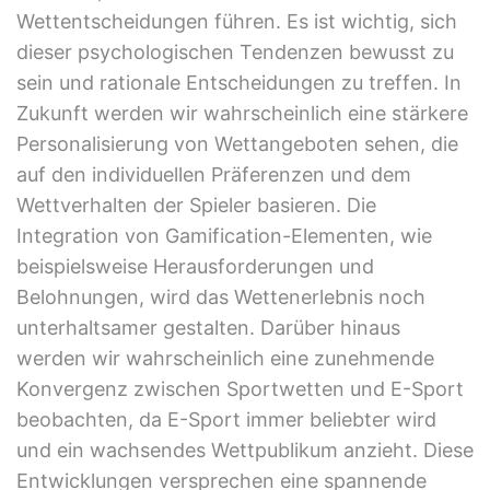
Wettentscheidungen führen. Es ist wichtig, sich
dieser psychologischen Tendenzen bewusst zu
sein und rationale Entscheidungen zu treffen. In
Zukunft werden wir wahrscheinlich eine stärkere
Personalisierung von Wettangeboten sehen, die
auf den individuellen Präferenzen und dem
Wettverhalten der Spieler basieren. Die
Integration von Gamification-Elementen, wie
beispielsweise Herausforderungen und
Belohnungen, wird das Wettenerlebnis noch
unterhaltsamer gestalten. Darüber hinaus
werden wir wahrscheinlich eine zunehmende
Konvergenz zwischen Sportwetten und E-Sport
beobachten, da E-Sport immer beliebter wird
und ein wachsendes Wettpublikum anzieht. Diese
Entwicklungen versprechen eine spannende