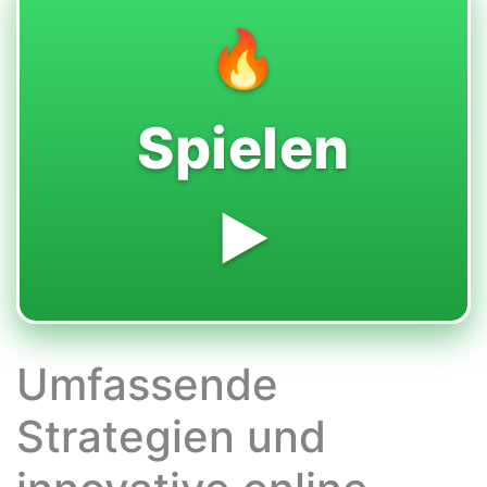
🔥
Spielen
▶️
Umfassende
Strategien und