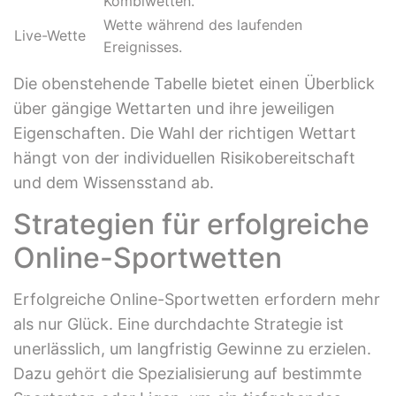
Kombiwetten.
Wette während des laufenden
Live-Wette
Ereignisses.
Die obenstehende Tabelle bietet einen Überblick
über gängige Wettarten und ihre jeweiligen
Eigenschaften. Die Wahl der richtigen Wettart
hängt von der individuellen Risikobereitschaft
und dem Wissensstand ab.
Strategien für erfolgreiche
Online-Sportwetten
Erfolgreiche Online-Sportwetten erfordern mehr
als nur Glück. Eine durchdachte Strategie ist
unerlässlich, um langfristig Gewinne zu erzielen.
Dazu gehört die Spezialisierung auf bestimmte