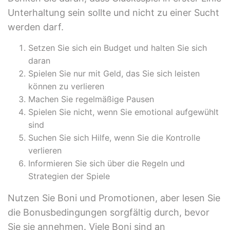
Unterhaltung sein sollte und nicht zu einer Sucht
werden darf.
Setzen Sie sich ein Budget und halten Sie sich
daran
Spielen Sie nur mit Geld, das Sie sich leisten
können zu verlieren
Machen Sie regelmäßige Pausen
Spielen Sie nicht, wenn Sie emotional aufgewühlt
sind
Suchen Sie sich Hilfe, wenn Sie die Kontrolle
verlieren
Informieren Sie sich über die Regeln und
Strategien der Spiele
Nutzen Sie Boni und Promotionen, aber lesen Sie
die Bonusbedingungen sorgfältig durch, bevor
Sie sie annehmen. Viele Boni sind an