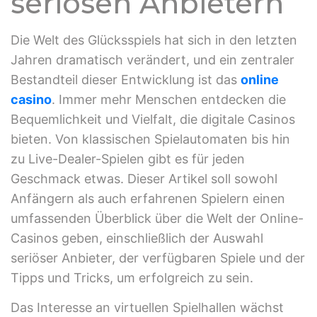
seriösen Anbietern
Die Welt des Glücksspiels hat sich in den letzten
Jahren dramatisch verändert, und ein zentraler
Bestandteil dieser Entwicklung ist das
online
casino
. Immer mehr Menschen entdecken die
Bequemlichkeit und Vielfalt, die digitale Casinos
bieten. Von klassischen Spielautomaten bis hin
zu Live-Dealer-Spielen gibt es für jeden
Geschmack etwas. Dieser Artikel soll sowohl
Anfängern als auch erfahrenen Spielern einen
umfassenden Überblick über die Welt der Online-
Casinos geben, einschließlich der Auswahl
seriöser Anbieter, der verfügbaren Spiele und der
Tipps und Tricks, um erfolgreich zu sein.
Das Interesse an virtuellen Spielhallen wächst