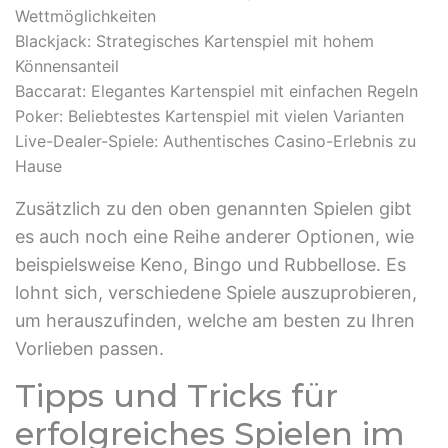
Wettmöglichkeiten
Blackjack: Strategisches Kartenspiel mit hohem
Könnensanteil
Baccarat: Elegantes Kartenspiel mit einfachen Regeln
Poker: Beliebtestes Kartenspiel mit vielen Varianten
Live-Dealer-Spiele: Authentisches Casino-Erlebnis zu
Hause
Zusätzlich zu den oben genannten Spielen gibt
es auch noch eine Reihe anderer Optionen, wie
beispielsweise Keno, Bingo und Rubbellose. Es
lohnt sich, verschiedene Spiele auszuprobieren,
um herauszufinden, welche am besten zu Ihren
Vorlieben passen.
Tipps und Tricks für
erfolgreiches Spielen im