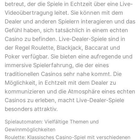
betreut, der die Spiele in Echtzeit über eine Live-
Videoübertragung leitet. Sie können mit dem
Dealer und anderen Spielern interagieren und das
Gefühl haben, sich tatsächlich in einem echten
Casino zu befinden. Live-Dealer-Spiele sind in
der Regel Roulette, Blackjack, Baccarat und
Poker verfügbar. Sie bieten eine aufregende und
immersive Spielerfahrung, die der eines
traditionellen Casinos sehr nahe kommt. Die
Möglichkeit, in Echtzeit mit dem Dealer zu
kommunizieren und die Atmosphäre eines echten
Casinos zu erleben, macht Live-Dealer-Spiele
besonders attraktiv.
Spielautomaten: Vielfältige Themen und
Gewinnmöglichkeiten
Roulette: Klassisches Casino-Spiel mit verschiedenen