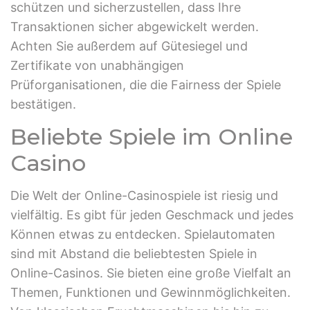
schützen und sicherzustellen, dass Ihre
Transaktionen sicher abgewickelt werden.
Achten Sie außerdem auf Gütesiegel und
Zertifikate von unabhängigen
Prüforganisationen, die die Fairness der Spiele
bestätigen.
Beliebte Spiele im Online
Casino
Die Welt der Online-Casinospiele ist riesig und
vielfältig. Es gibt für jeden Geschmack und jedes
Können etwas zu entdecken. Spielautomaten
sind mit Abstand die beliebtesten Spiele in
Online-Casinos. Sie bieten eine große Vielfalt an
Themen, Funktionen und Gewinnmöglichkeiten.