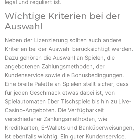
legal und reguliert ist.
Wichtige Kriterien bei der
Auswahl
Neben der Lizenzierung sollten auch andere
Kriterien bei der Auswahl berücksichtigt werden.
Dazu gehören die Auswahl an Spielen, die
angebotenen Zahlungsmethoden, der
Kundenservice sowie die Bonusbedingungen.
Eine breite Palette an Spielen stellt sicher, dass
für jeden Geschmack etwas dabei ist, von
Spielautomaten über Tischspiele bis hin zu Live-
Casino-Angeboten. Die Verfügbarkeit
verschiedener Zahlungsmethoden, wie
Kreditkarten, E-Wallets und Banküberweisungen,
ist ebenfalls wichtig. Ein guter Kundenservice,