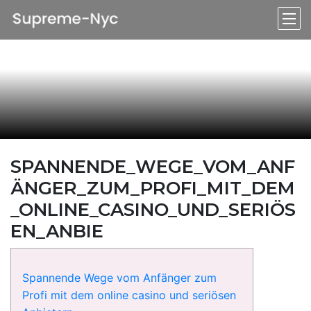
SPANNENDE_WEGE_VOM_ANF
ÄNGER_ZUM_PROFI_MIT_DEM
_ONLINE_CASINO_UND_SERIÖS
EN_ANBIE
Spannende Wege vom Anfänger zum
Profi mit dem online casino und seriösen