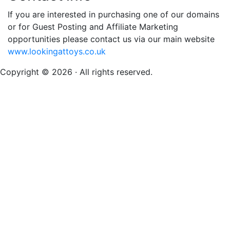
If you are interested in purchasing one of our domains
or for Guest Posting and Affiliate Marketing
opportunities please contact us via our main website
www.lookingattoys.co.uk
Copyright © 2026 · All rights reserved.