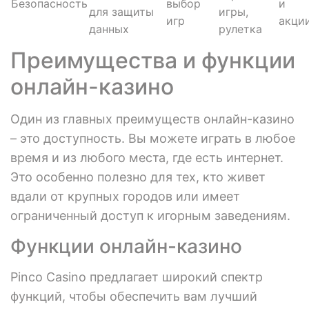
Безопасность
выбор
и
для защиты
игры,
игр
акци
данных
рулетка
Преимущества и функции
онлайн-казино
Один из главных преимуществ онлайн-казино
– это доступность. Вы можете играть в любое
время и из любого места, где есть интернет.
Это особенно полезно для тех, кто живет
вдали от крупных городов или имеет
ограниченный доступ к игорным заведениям.
Функции онлайн-казино
Pinco Casino предлагает широкий спектр
функций, чтобы обеспечить вам лучший