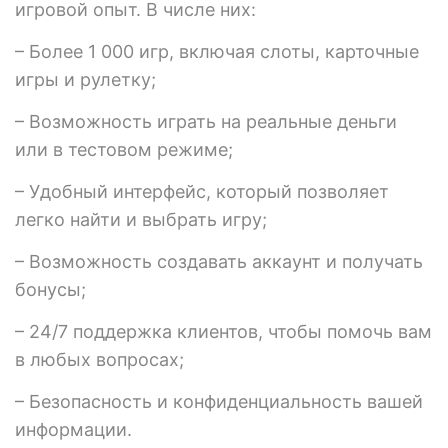
игровой опыт. В числе них:
– Более 1 000 игр, включая слоты, карточные
игры и рулетку;
– Возможность играть на реальные деньги
или в тестовом режиме;
– Удобный интерфейс, который позволяет
легко найти и выбрать игру;
– Возможность создавать аккаунт и получать
бонусы;
– 24/7 поддержка клиентов, чтобы помочь вам
в любых вопросах;
– Безопасность и конфиденциальность вашей
информации.