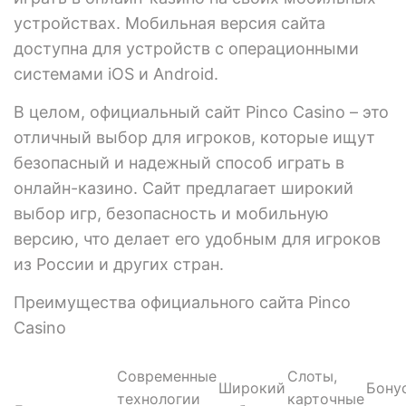
устройствах. Мобильная версия сайта
доступна для устройств с операционными
системами iOS и Android.
В целом, официальный сайт Pinco Casino – это
отличный выбор для игроков, которые ищут
безопасный и надежный способ играть в
онлайн-казино. Сайт предлагает широкий
выбор игр, безопасность и мобильную
версию, что делает его удобным для игроков
из России и других стран.
Преимущества официального сайта Pinco
Casino
Современные
Слоты,
Широкий
Бону
технологии
карточные