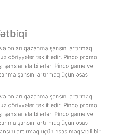
ətbiqi
 və onları qazanma şansını artırmaq
z döriyyələr təklif edir. Pinco promo
şanslar ala bilərlər. Pinco game və
azanma şansını artırmaq üçün əsas
 və onları qazanma şansını artırmaq
z döriyyələr təklif edir. Pinco promo
şanslar ala bilərlər. Pinco game və
azanma şansını artırmaq üçün əsas
şansını artırmaq üçün əsas məqsədli bir