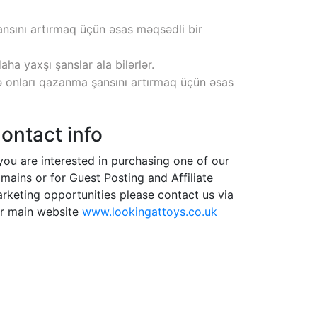
ansını artırmaq üçün əsas məqsədli bir
a yaxşı şanslar ala bilərlər.
ə onları qazanma şansını artırmaq üçün əsas
ontact info
 you are interested in purchasing one of our
mains or for Guest Posting and Affiliate
rketing opportunities please contact us via
r main website
www.lookingattoys.co.uk