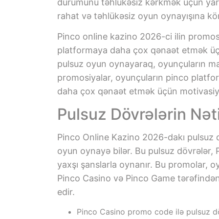
durumunu təhlükəsiz kərkmək üçün yarad
rahat və təhlükəsiz oyun oynayışına kö
Pinco online kazino 2026-ci ilin promosi
platformaya daha çox qənaət etmək üçü
pulsuz oyun oynayaraq, oyunçuların ma
promosiyalar, oyunçuların pinco platf
daha çox qənaət etmək üçün motivasiya
Pulsuz Dövrələrin Nəti
Pinco Online Kazino 2026-dakı pulsuz d
oyun oynayə bilər. Bu pulsuz dövrələr
yaxşı şanslarla oynanır. Bu promolar, o
Pinco Casino və Pinco Game tərəfindən 
edir.
Pinco Casino promo code ilə pulsuz d