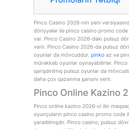
Pinco Casino 2026-nin yeni versiyasınd
döriyyələr ilə pinco casino promo code
var. Pinco Casino 2026-dakı pulsuz dör
verir. Pinco Casino 2026-da pulsuz döri
oyunlar da mövcuddur.
pinko
az və pin
mürəkkəb oyunlar oynayabilirlər. Pinco
qarışdırılmış pulsuz oyunlar da mövcud
daha çox qazanma şansını verir.
Pinco Online Kazino 2
Pinco online kazino 2026-ci ilin məqsədl
oyunçuların pinco casino promo code i
yaradılmışdır. Pinco casino, pulsuz dövr