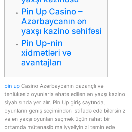
Pin Up Casino –
Azərbaycanın ən
yaxşı kazino səhifəsi
Pin Up-nin
xidmətləri və
avantajları
pin up
Casino Azərbaycanın qazançlı və
təhlükəsiz oyunlarla əhatə edilən ən yaxşı kazino
siyahısında yer alır. Pin Up giriş saytında,
oyunların geniş seçimindən istifadə edə bilərsiniz
və ən yaxşı oyunları seçmək üçün rahat bir
ortamda mütənasib maliyyəliyinizi təmin edə