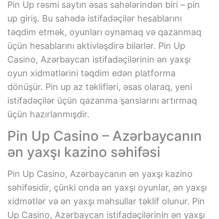
Pin Up rəsmi saytın əsas sahələrindən biri – pin
up giriş. Bu sahədə istifadəçilər hesablarını
təqdim etmək, oyunları oynamaq və qazanmaq
üçün hesablarını aktivləşdirə bilərlər. Pin Up
Casino, Azərbaycan istifadəçilərinin ən yaxşı
oyun xidmətlərini təqdim edən platforma
dönüşür. Pin up az təklifləri, əsas olaraq, yeni
istifadəçilər üçün qazanma şanslarını artırmaq
üçün hazırlanmışdir.
Pin Up Casino – Azərbaycanın
ən yaxşı kazino səhifəsi
Pin Up Casino, Azərbaycanın ən yaxşı kazino
səhifəsidir, çünki onda ən yaxşı oyunlar, ən yaxşı
xidmətlər və ən yaxşı məhsullar təklif olunur. Pin
Up Casino, Azərbaycan istifadəçilərinin ən yaxşı