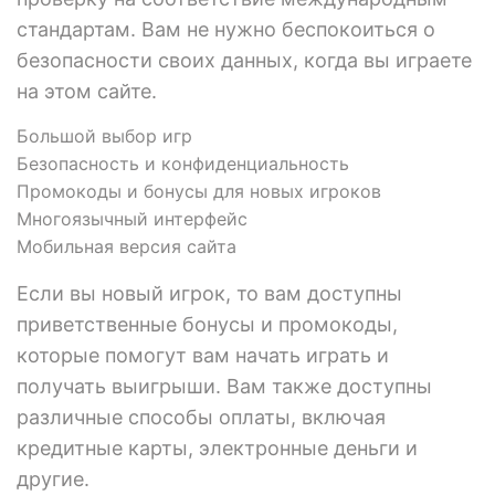
стандартам. Вам не нужно беспокоиться о
безопасности своих данных, когда вы играете
на этом сайте.
Большой выбор игр
Безопасность и конфиденциальность
Промокоды и бонусы для новых игроков
Многоязычный интерфейс
Мобильная версия сайта
Если вы новый игрок, то вам доступны
приветственные бонусы и промокоды,
которые помогут вам начать играть и
получать выигрыши. Вам также доступны
различные способы оплаты, включая
кредитные карты, электронные деньги и
другие.