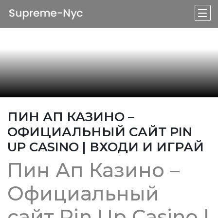
ПИН АП КАЗИНО –
ОФИЦИАЛЬНЫЙ САЙТ PIN
UP CASINO | ВХОДИ И ИГРАЙ
Пин Ап Казино –
Официальный
сайт Pin Up Casino |