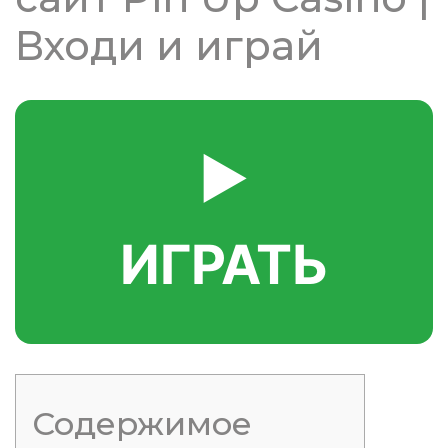
Входи и играй
▶️
ИГРАТЬ
Содержимое