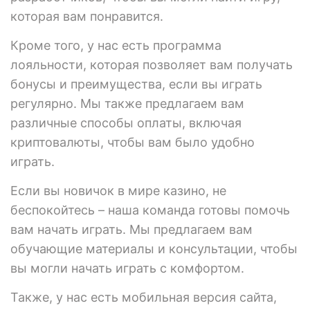
которая вам понравится.
Кроме того, у нас есть программа
лояльности, которая позволяет вам получать
бонусы и преимущества, если вы играть
регулярно. Мы также предлагаем вам
различные способы оплаты, включая
криптовалюты, чтобы вам было удобно
играть.
Если вы новичок в мире казино, не
беспокойтесь – наша команда готовы помочь
вам начать играть. Мы предлагаем вам
обучающие материалы и консультации, чтобы
вы могли начать играть с комфортом.
Также, у нас есть мобильная версия сайта,