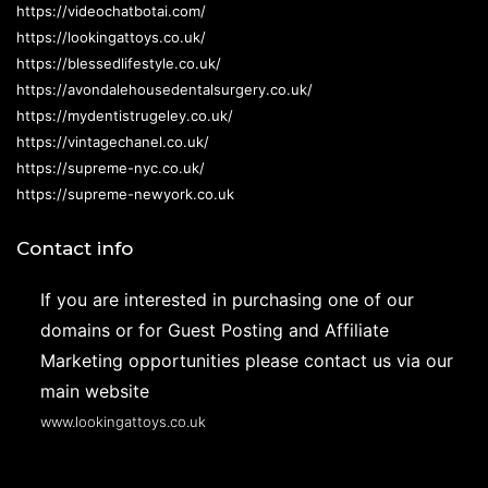
https://videochatbotai.com/
https://lookingattoys.co.uk/
https://blessedlifestyle.co.uk/
https://avondalehousedentalsurgery.co.uk/
https://mydentistrugeley.co.uk/
https://vintagechanel.co.uk/
https://supreme-nyc.co.uk/
https://supreme-newyork.co.uk
Contact info
If you are interested in purchasing one of our
domains or for Guest Posting and Affiliate
Marketing opportunities please contact us via our
main website
www.lookingattoys.co.uk