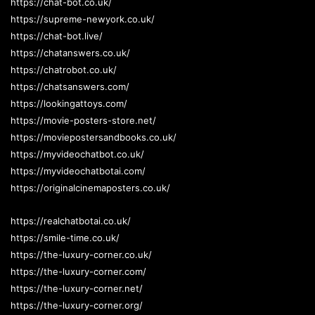
https://chat-bot.co.uk/
https://supreme-newyork.co.uk/
https://chat-bot.live/
https://chatanswers.co.uk/
https://chatrobot.co.uk/
https://chatsanswers.com/
https://lookingattoys.com/
https://movie-posters-store.net/
https://moviepostersandbooks.co.uk/
https://myvideochatbot.co.uk/
https://myvideochatbotai.com/
https://originalcinemaposters.co.uk/
https://realchatbotai.co.uk/
https://smile-time.co.uk/
https://the-luxury-corner.co.uk/
https://the-luxury-corner.com/
https://the-luxury-corner.net/
https://the-luxury-corner.org/