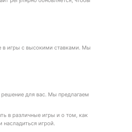
айт регулярно обновляется, чтобы
е в игры с высокими ставками. Мы
е решение для вас. Мы предлагаем
ть в различные игры и о том, как
 насладиться игрой.