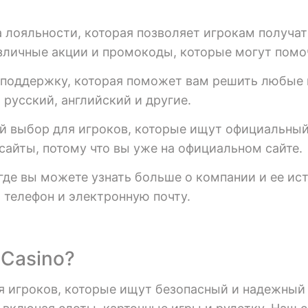
а лояльности, которая позволяет игрокам получа
зличные акции и промокоды, которые могут помоч
/7 поддержку, которая поможет вам решить любые
русский, английский и другие.
ный выбор для игроков, которые ищут официальный 
 сайты, потому что вы уже на официальном сайте.
, где вы можете узнать больше о компании и ее и
 телефон и электронную почту.
 Casino?
ля игроков, которые ищут безопасный и надежный