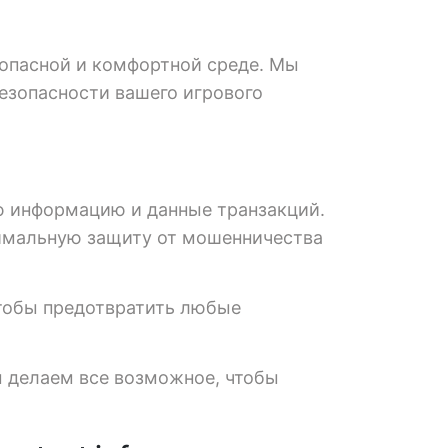
езопасной и комфортной среде. Мы
езопасности вашего игрового
ю информацию и данные транзакций.
имальную защиту от мошенничества
чтобы предотвратить любые
ы делаем все возможное, чтобы