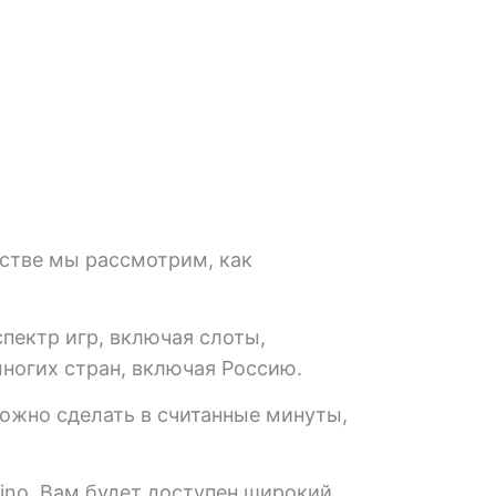
дстве мы рассмотрим, как
спектр игр, включая слоты,
многих стран, включая Россию.
можно сделать в считанные минуты,
ino. Вам будет доступен широкий