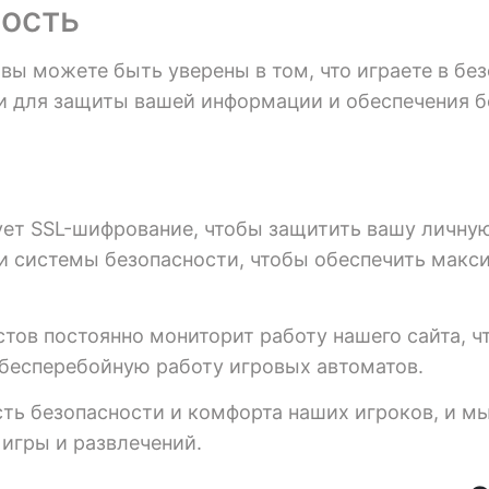
ность
 вы можете быть уверены в том, что играете в б
 для защиты вашей информации и обеспечения б
ует SSL-шифрование, чтобы защитить вашу личну
и системы безопасности, чтобы обеспечить макс
стов постоянно мониторит работу нашего сайта, 
бесперебойную работу игровых автоматов.
сть безопасности и комфорта наших игроков, и м
 игры и развлечений.