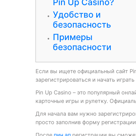
Pin Up Casino?
Удобство и
безопасность
Примеры
безопасности
Если вы ищете официальный сайт Pin
зарегистрироваться и начать играть 
Pin Up Casino – это популярный онл
карточные игры и рулетку. Официаль
Для начала вам нужно зарегистриров
просто заполнив форму регистрации 
После
пин ап
регистрации вы сможете