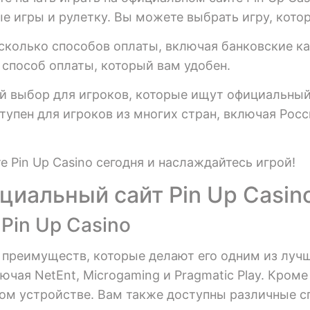
е игры и рулетку. Вы можете выбрать игру, котор
есколько способов оплаты, включая банковские к
способ оплаты, который вам удобен.
ный выбор для игроков, которые ищут официальный
тупен для игроков из многих стран, включая Рос
е Pin Up Casino сегодня и наслаждайтесь игрой!
циальный сайт Pin Up Casin
Pin Up Casino
о преимуществ, которые делают его одним из луч
чая NetEnt, Microgaming и Pragmatic Play. Кроме 
бом устройстве. Вам также доступны различные с