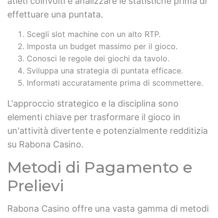
atleti coinvolti e analizzare le statistiche prima di
effettuare una puntata.
Scegli slot machine con un alto RTP.
Imposta un budget massimo per il gioco.
Conosci le regole dei giochi da tavolo.
Sviluppa una strategia di puntata efficace.
Informati accuratamente prima di scommettere.
L'approccio strategico e la disciplina sono
elementi chiave per trasformare il gioco in
un'attività divertente e potenzialmente redditizia
su Rabona Casino.
Metodi di Pagamento e
Prelievi
Rabona Casino offre una vasta gamma di metodi