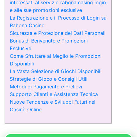
interessati al servizio rabona casino login
e alle sue promozioni esclusive
La Registrazione e il Processo di Login su
Rabona Casino
Sicurezza e Protezione dei Dati Personali
Bonus di Benvenuto e Promozioni
Esclusive
Come Sfruttare al Meglio le Promozioni
Disponibili
La Vasta Selezione di Giochi Disponibili
Strategie di Gioco e Consigli Utili
Metodi di Pagamento e Prelievi
Supporto Clienti e Assistenza Tecnica
Nuove Tendenze e Sviluppi Futuri nel
Casinò Online