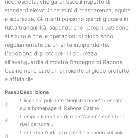
riconosciuta, che garantisce il rispetto di
standard elevati in termini di trasparenza, equità
e sicurezza. Gli utenti possono quindi giocare in
tutta tranquillità, sapendo che i propri dati sono
al sicuro e che le operazioni di gioco sono
regolamentate da un ente indipendente.
L'adozione di protocolli di sicurezza
all'avanguardia dimostra l'impegno di Rabona
Casino nel creare un ambiente di gioco protetto
e affidabile.
Passo
Descrizione
Clicca sul pulsante "Registrazione" presente
1
sulla homepage di Rabona Casino.
Compila il modulo di registrazione con i tuoi
2
dati personali.
Conferma l'indirizzo email cliccando sul link
3