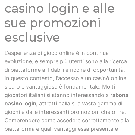
casino login e alle
sue promozioni
esclusive
L'esperienza di gioco online è in continua
evoluzione, e sempre più utenti sono alla ricerca
di piattaforme affidabili e ricche di opportunità.
In questo contesto, l'accesso a un casinò online
sicuro e vantaggioso è fondamentale. Molti
giocatori italiani si stanno interessando a
rabona
casino login
, attratti dalla sua vasta gamma di
giochi e dalle interessanti promozioni che offre.
Comprendere come accedere correttamente alla
piattaforma e quali vantaggi essa presenta è