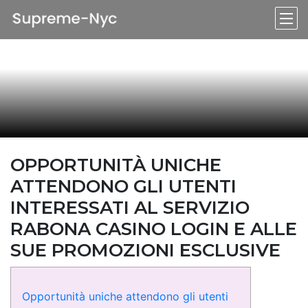
OPPORTUNITÀ UNICHE
ATTENDONO GLI UTENTI
INTERESSATI AL SERVIZIO
RABONA CASINO LOGIN E ALLE
SUE PROMOZIONI ESCLUSIVE
Opportunità uniche attendono gli utenti