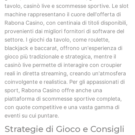
tavolo, casinò live e scommesse sportive. Le slot
machine rappresentano il cuore dell'offerta di
Rabona Casino, con centinaia di titoli disponibili,
provenienti dai migliori fornitori di software del
settore. I giochi da tavolo, come roulette,
blackjack e baccarat, offrono un'esperienza di
gioco più tradizionale e strategica, mentre il
casinò live permette di interagire con croupier
reali in diretta streaming, creando un'atmosfera
coinvolgente e realistica. Per gli appassionati di
sport, Rabona Casino offre anche una
piattaforma di scommesse sportive completa,
con quote competitive e una vasta gamma di
eventi su cui puntare.
Strategie di Gioco e Consigli