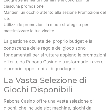
Leggi attentamente i termini e le condizioni di
ciascuna promozione.
Mantieni un occhio attento alla sezione Promozioni del
sito.
Utilizza le promozioni in modo strategico per
massimizzare le tue vincite.
La gestione oculata del proprio budget e la
conoscenza delle regole del gioco sono
fondamentali per sfruttare appieno le promozioni
offerte da Rabona Casino e trasformarle in vere
e proprie opportunità di guadagno.
La Vasta Selezione di
Giochi Disponibili
Rabona Casino offre una vasta selezione di
giochi, che include slot machine, giochi da