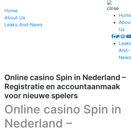
Home
Hom
About Us
Abou
Leaks-And-News
Us
conta
Leak
And-
News
Online casino Spin in Nederland –
Registratie en accountaanmaak
voor nieuwe spelers
Online casino Spin in
Nederland –