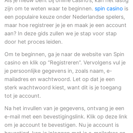
Als je nieuw bent bij online casino’s, kan het lastig
zijn om te weten waar te beginnen.
spin casino
is
een populaire keuze onder Nederlandse spelers,
maar hoe registreer je je en maak je een account
aan? In deze gids zullen we je stap voor stap
door het proces leiden.
Om te beginnen, ga je naar de website van Spin
casino en klik op “Registreren”. Vervolgens vul je
je persoonlijke gegevens in, zoals naam, e-
mailadres en wachtwoord. Let op dat je een
sterk wachtwoord kiest, want dit is je toegang
tot je account.
Na het invullen van je gegevens, ontvang je een
e-mail met een bevestigingslink. Klik op deze link
om je account te bevestigen. Nu je account is