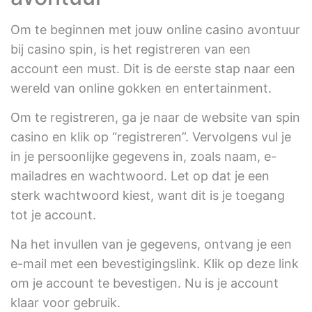
Om te beginnen met jouw online casino avontuur
bij casino spin, is het registreren van een
account een must. Dit is de eerste stap naar een
wereld van online gokken en entertainment.
Om te registreren, ga je naar de website van spin
casino en klik op “registreren”. Vervolgens vul je
in je persoonlijke gegevens in, zoals naam, e-
mailadres en wachtwoord. Let op dat je een
sterk wachtwoord kiest, want dit is je toegang
tot je account.
Na het invullen van je gegevens, ontvang je een
e-mail met een bevestigingslink. Klik op deze link
om je account te bevestigen. Nu is je account
klaar voor gebruik.