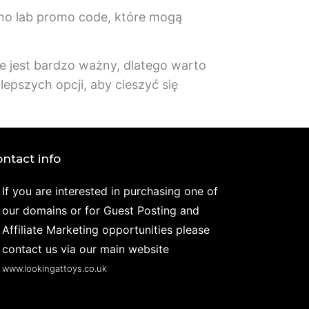
ino lab promo code, które mogą
e jest bardzo ważny, dlatego warto
lepszych opcji, aby cieszyć się
ntact info
If you are interested in purchasing one of
our domains or for Guest Posting and
Affiliate Marketing opportunities please
contact us via our main website
www.lookingattoys.co.uk