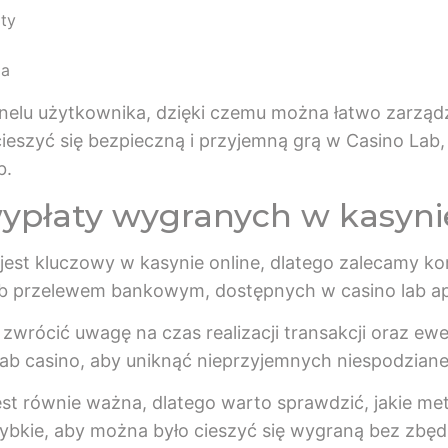
aty
ia
anelu użytkownika, dzięki czemu można łatwo zarz
ieszyć się bezpieczną i przyjemną grą w Casino Lab, k
b.
wypłaty wygranych w kasyni
est kluczowy w kasynie online, dlatego zalecamy korz
 lub przelewem bankowym, dostępnych w casino lab a
zwrócić uwagę na czas realizacji transakcji oraz ew
lab casino, aby uniknąć nieprzyjemnych niespodziane
st równie ważna, dlatego warto sprawdzić, jakie me
 szybkie, aby można było cieszyć się wygraną bez zbę