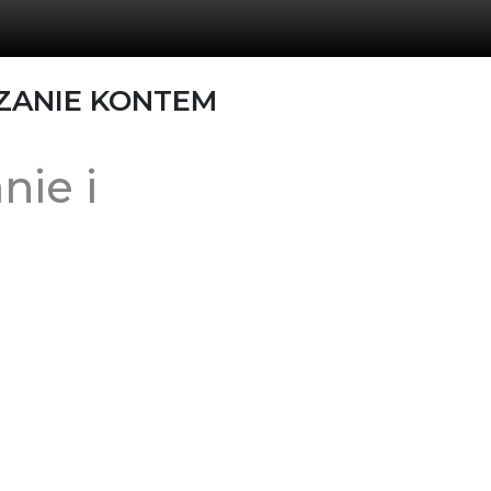
DZANIE KONTEM
nie i