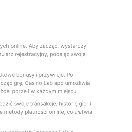
wych online. Aby zacząć, wystarczy
mularz rejestracyjny, podając swoje
kowe bonusy i przywileje. Po
ocząć grę. Casino Lab app umożliwia
żdej porze i w każdym miejscu.
zić swoje transakcje, historię gier i
e metody płatności online, co ułatwia