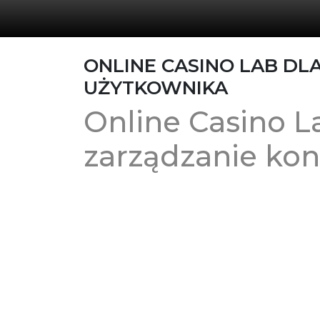
ONLINE CASINO LAB DL
UŻYTKOWNIKA
Online Casino La
zarządzanie ko