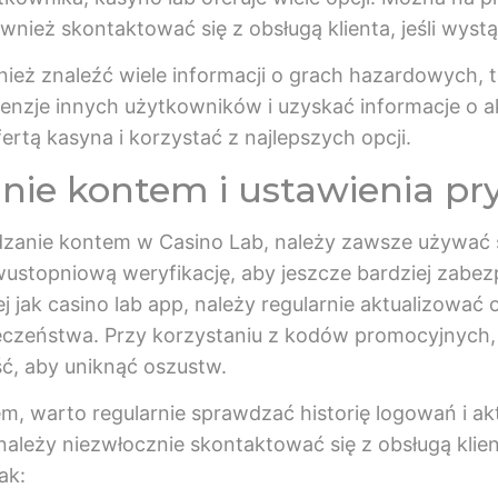
wnież skontaktować się z obsługą klienta, jeśli wystą
eż znaleźć wiele informacji o grach hazardowych, tak
cenzje innych użytkowników i uzyskać informacje o 
rtą kasyna i korzystać z najlepszych opcji.
nie kontem i ustawienia pr
anie kontem w Casino Lab, należy zawsze używać sil
stopniową weryfikację, aby jeszcze bardziej zabez
kiej jak casino lab app, należy regularnie aktualizow
eczeństwa. Przy korzystaniu z kodów promocyjnych, 
ć, aby uniknąć oszustw.
em, warto regularnie sprawdzać historię logowań i a
należy niezwłocznie skontaktować się z obsługą kli
ak: