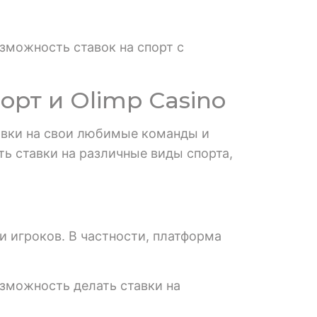
зможность ставок на спорт с
орт и Olimp Casino
тавки на свои любимые команды и
ь ставки на различные виды спорта,
 игроков. В частности, платформа
зможность делать ставки на