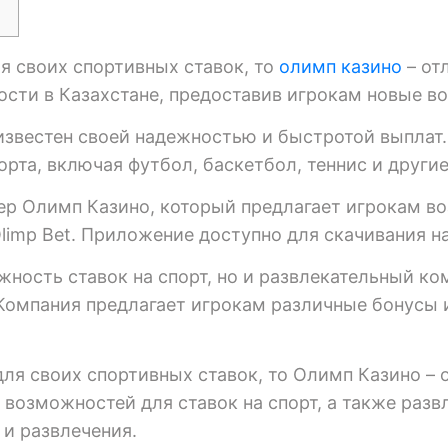
я своих спортивных ставок, то
олимп казино
– от
сти в Казахстане, предоставив игрокам новые во
 известен своей надежностью и быстротой выплат
орта, включая футбол, баскетбол, теннис и другие
ер Олимп Казино, который предлагает игрокам во
mp Bet. Приложение доступно для скачивания н
жность ставок на спорт, но и развлекательный к
Компания предлагает игрокам различные бонусы и
для своих спортивных ставок, то Олимп Казино –
 возможностей для ставок на спорт, а также раз
 и развлечения.