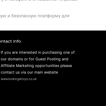
ную и безопасную платформу для
ntact info
If you are interested in purchasing one of
our domains or for Guest Posting and
Affiliate Marketing opportunities please
contact us via our main website
www.lookingattoys.co.uk