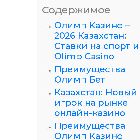
Содержимое
Олимп Казино –
2026 Казахстан:
Ставки на спорт и
Olimp Casino
Преимущества
Олимп Бет
Казахстан: Новый
игрок на рынке
онлайн-казино
Преимущества
Олимп Казино