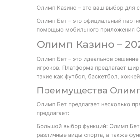
Олимп Казино – это ваш выбор для с
Олимп Бет – это официальный партн
помощью мобильного приложения Ol
Олимп Казино – 202
Олимп Бет – это идеальное решение
игроков. Платформа предлагает шир
такие как футбол, баскетбол, хоккей
Преимущества Олимп
Олимп Бет предлагает несколько пр
предлагает:
Большой выбор функций: Олимп Бет 
различные виды спорта, а также функ