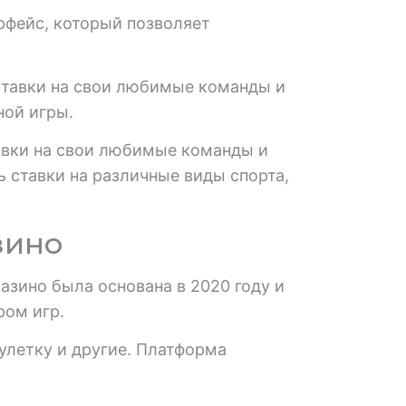
рфейс, который позволяет
 ставки на свои любимые команды и
ной игры.
тавки на свои любимые команды и
 ставки на различные виды спорта,
зино
азино была основана в 2020 году и
ром игр.
улетку и другие. Платформа