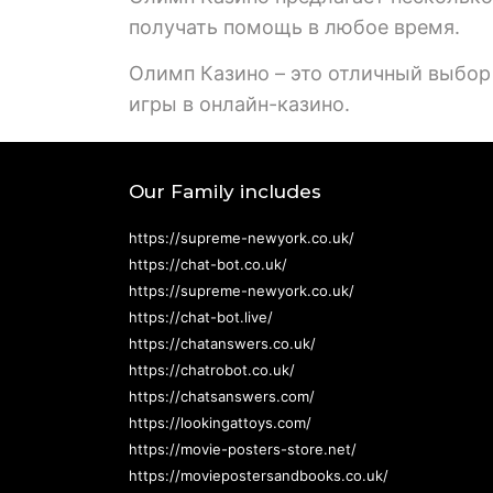
получать помощь в любое время.
Олимп Казино – это отличный выбор
игры в онлайн-казино.
Our Family includes
https://supreme-newyork.co.uk/
https://chat-bot.co.uk/
https://supreme-newyork.co.uk/
https://chat-bot.live/
https://chatanswers.co.uk/
https://chatrobot.co.uk/
https://chatsanswers.com/
https://lookingattoys.com/
https://movie-posters-store.net/
https://moviepostersandbooks.co.uk/