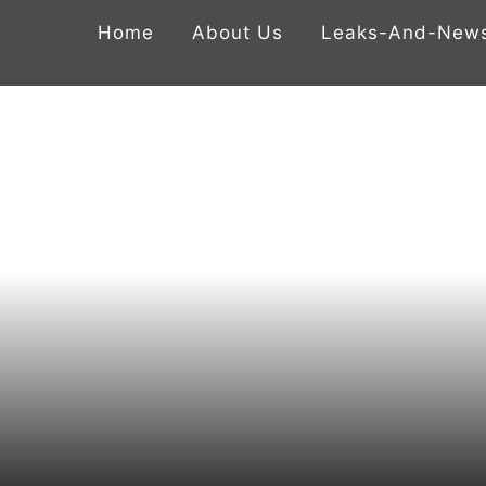
Home
About Us
Leaks-And-New