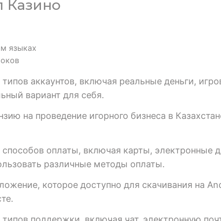
 Казино
ом языках
роков
типов аккаунтов, включая реальные деньги, игров
ьный вариант для себя.
ию на проведение игорного бизнеса в Казахстане
способов оплаты, включая карты, электронные де
ользовать различные методы оплаты.
жение, которое доступно для скачивания на Andr
те.
типов поддержки, включая чат, электронную почт