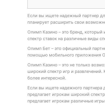
Если вы ищете надежный партнер дл
планирует расширить свои возможно
Олимп Казино – это бренд, который
спектр ставок на различные виды сп
Олимп Бет – это официальный партн
помощью мобильного приложения Oli
Олимп Казино – это не только возмо
широкий спектр игр и развлечений. 
более интересной.
Если вы ищете надежного партнера 
предлагает игрокам широкий спектр
предлагает игрокам различные игры