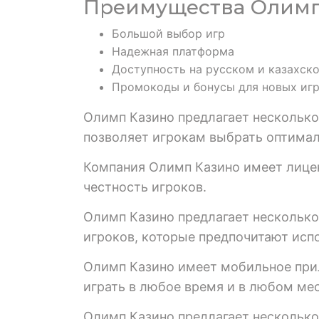
Преимущества Олимп
Большой выбор игр
Надежная платформа
Доступность на русском и казахск
Промокоды и бонусы для новых иг
Олимп Казино предлагает несколько 
позволяет игрокам выбрать оптимал
Компания Олимп Казино имеет лиценз
честность игроков.
Олимп Казино предлагает несколько 
игроков, которые предпочитают исп
Олимп Казино имеет мобильное прило
играть в любое время и в любом мес
Олимп Казино предлагает несколько 