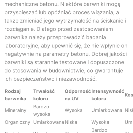
mechaniczne betonu. Niektóre barwniki mogą
przyspieszać lub opóźniać proces wiązania, a
także zmieniać jego wytrzymałość na ściskanie i
rozciąganie. Dlatego przed zastosowaniem
barwnika należy przeprowadzić badania
laboratoryjne, aby upewnić się, że nie wpłynie on
negatywnie na parametry betonu. Dobrej jakości
barwniki są starannie testowane i dopuszczone
do stosowania w budownictwie, co gwarantuje
ich bezpieczeństwo i niezawodność.
Rodzaj
Trwałość
Odporność
Intensywność
Kos
barwnika
koloru
na UV
koloru
Bardzo
Mineralny
Wysoka
Umiarkowana
Nis
wysoka
Organiczny
Umiarkowana
Niska
Wysoka
Um
Bardzo