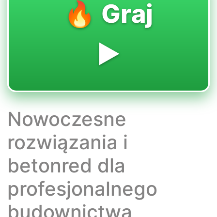
🔥 Graj
▶️
Nowoczesne
rozwiązania i
betonred dla
profesjonalnego
budownictwa