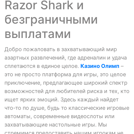
Razor Shark и
безграничными
выплатами
Добро пожаловать в захватывающий мир
азартных развлечений, где адреналин и удача
сплетаются в единое целое.
Казино Олимп
–
это не просто платформа для игры, это целое
приключение, предлагающее широкий спектр
возможностей для любителей риска и тех, кто
ищет ярких эмоций. Здесь каждый найдет
что-то по душе, будь то классические игровые
автоматы, современные видеослоты или
захватывающие настольные игры. Мы
стремимся предоставить нашим игрокам не