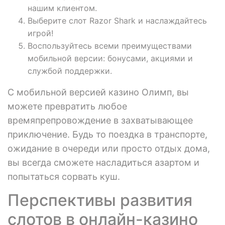
нашим клиентом.
Выберите слот Razor Shark и наслаждайтесь
игрой!
Воспользуйтесь всеми преимуществами
мобильной версии: бонусами, акциями и
службой поддержки.
С мобильной версией казино Олимп, вы
можете превратить любое
времяпрепровождение в захватывающее
приключение. Будь то поездка в транспорте,
ожидание в очереди или просто отдых дома,
вы всегда сможете насладиться азартом и
попытаться сорвать куш.
Перспективы развития
слотов в онлайн-казино