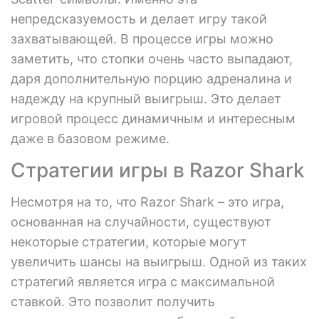
непредсказуемость и делает игру такой
захватывающей. В процессе игры можно
заметить, что стопки очень часто выпадают,
даря дополнительную порцию адреналина и
надежду на крупный выигрыш. Это делает
игровой процесс динамичным и интересным
даже в базовом режиме.
Стратегии игры в Razor Shark
Несмотря на то, что Razor Shark – это игра,
основанная на случайности, существуют
некоторые стратегии, которые могут
увеличить шансы на выигрыш. Одной из таких
стратегий является игра с максимальной
ставкой. Это позволит получить