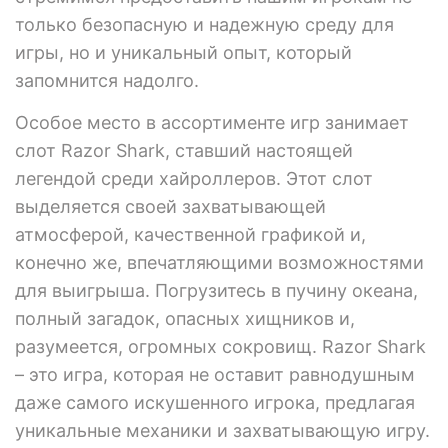
только безопасную и надежную среду для
игры, но и уникальный опыт, который
запомнится надолго.
Особое место в ассортименте игр занимает
слот Razor Shark, ставший настоящей
легендой среди хайроллеров. Этот слот
выделяется своей захватывающей
атмосферой, качественной графикой и,
конечно же, впечатляющими возможностями
для выигрыша. Погрузитесь в пучину океана,
полный загадок, опасных хищников и,
разумеется, огромных сокровищ. Razor Shark
– это игра, которая не оставит равнодушным
даже самого искушенного игрока, предлагая
уникальные механики и захватывающую игру.