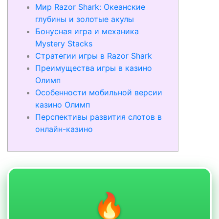
Мир Razor Shark: Океанские
глубины и золотые акулы
Бонусная игра и механика
Mystery Stacks
Стратегии игры в Razor Shark
Преимущества игры в казино
Олимп
Особенности мобильной версии
казино Олимп
Перспективы развития слотов в
онлайн-казино
🔥