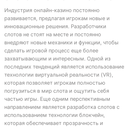
Индустрия онлайн-казино постоянно
развивается, предлагая игрокам новые и
инновационные решения. Разработчики
слотов не стоят на месте и постоянно
внедряют новые механики и функции, чтобы
сделать игровой процесс еще более
захватывающим и интересным. Одной из
последних тенденций является использование
технологии виртуальной реальности (VR),
которая позволяет игрокам полностью
погрузиться в мир слота и ощутить себя
частью игры. Еще одним перспективным
направлением является разработка слотов с
использованием технологии блокчейн,
которая обеспечивает прозрачность и