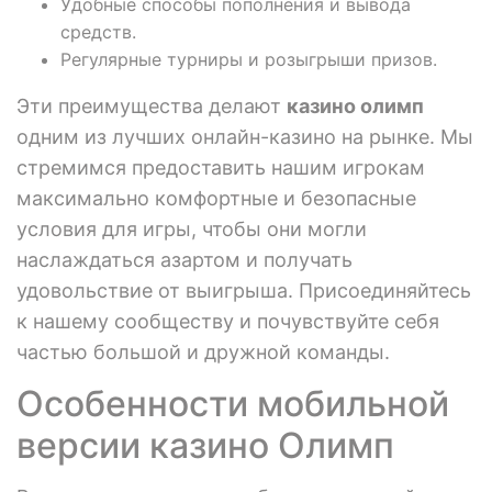
Удобные способы пополнения и вывода
средств.
Регулярные турниры и розыгрыши призов.
Эти преимущества делают
казино олимп
одним из лучших онлайн-казино на рынке. Мы
стремимся предоставить нашим игрокам
максимально комфортные и безопасные
условия для игры, чтобы они могли
наслаждаться азартом и получать
удовольствие от выигрыша. Присоединяйтесь
к нашему сообществу и почувствуйте себя
частью большой и дружной команды.
Особенности мобильной
версии казино Олимп