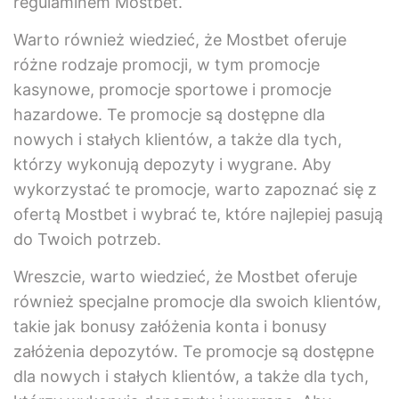
regulaminem Mostbet.
Warto również wiedzieć, że Mostbet oferuje
różne rodzaje promocji, w tym promocje
kasynowe, promocje sportowe i promocje
hazardowe. Te promocje są dostępne dla
nowych i stałych klientów, a także dla tych,
którzy wykonują depozyty i wygrane. Aby
wykorzystać te promocje, warto zapoznać się z
ofertą Mostbet i wybrać te, które najlepiej pasują
do Twoich potrzeb.
Wreszcie, warto wiedzieć, że Mostbet oferuje
również specjalne promocje dla swoich klientów,
takie jak bonusy załóżenia konta i bonusy
załóżenia depozytów. Te promocje są dostępne
dla nowych i stałych klientów, a także dla tych,