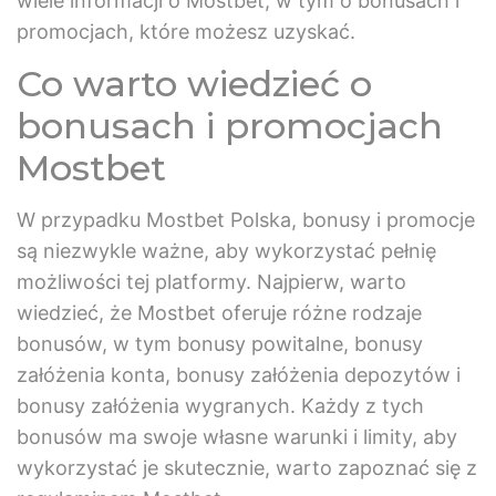
wiele informacji o Mostbet, w tym o bonusach i
promocjach, które możesz uzyskać.
Co warto wiedzieć o
bonusach i promocjach
Mostbet
W przypadku Mostbet Polska, bonusy i promocje
są niezwykle ważne, aby wykorzystać pełnię
możliwości tej platformy. Najpierw, warto
wiedzieć, że Mostbet oferuje różne rodzaje
bonusów, w tym bonusy powitalne, bonusy
załóżenia konta, bonusy załóżenia depozytów i
bonusy załóżenia wygranych. Każdy z tych
bonusów ma swoje własne warunki i limity, aby
wykorzystać je skutecznie, warto zapoznać się z