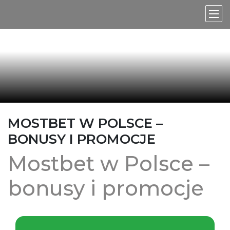
MOSTBET W POLSCE –
BONUSY I PROMOCJE
Mostbet w Polsce –
bonusy i promocje