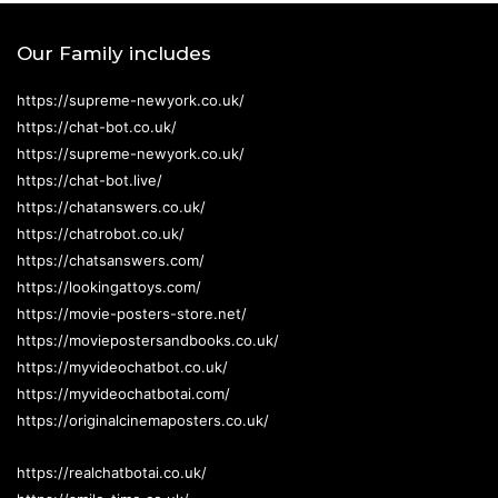
Our Family includes
https://supreme-newyork.co.uk/
https://chat-bot.co.uk/
https://supreme-newyork.co.uk/
https://chat-bot.live/
https://chatanswers.co.uk/
https://chatrobot.co.uk/
https://chatsanswers.com/
https://lookingattoys.com/
https://movie-posters-store.net/
https://moviepostersandbooks.co.uk/
https://myvideochatbot.co.uk/
https://myvideochatbotai.com/
https://originalcinemaposters.co.uk/
https://realchatbotai.co.uk/