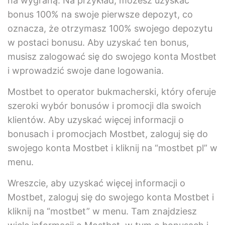
na wygraną. Na przykład, możesz uzyskać
bonus 100% na swoje pierwsze depozyt, co
oznacza, że otrzymasz 100% swojego depozytu
w postaci bonusu. Aby uzyskać ten bonus,
musisz zalogować się do swojego konta Mostbet
i wprowadzić swoje dane logowania.
Mostbet to operator bukmacherski, który oferuje
szeroki wybór bonusów i promocji dla swoich
klientów. Aby uzyskać więcej informacji o
bonusach i promocjach Mostbet, zaloguj się do
swojego konta Mostbet i kliknij na “mostbet pl” w
menu.
Wreszcie, aby uzyskać więcej informacji o
Mostbet, zaloguj się do swojego konta Mostbet i
kliknij na “mostbet” w menu. Tam znajdziesz