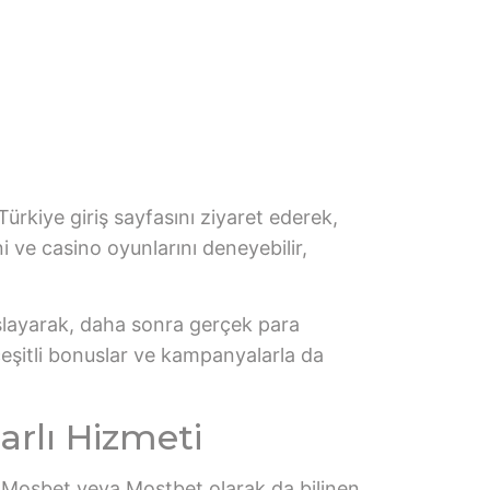
ürkiye giriş sayfasını ziyaret ederek,
i ve casino oyunlarını deneyebilir,
aşlayarak, daha sonra gerçek para
çeşitli bonuslar ve kampanyalarla da
arlı Hizmeti
r. Mosbet veya Mostbet olarak da bilinen