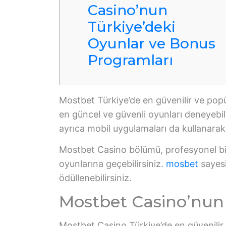
Casino’nun
Türkiye’deki
Oyunlar ve Bonus
Programları
Mostbet Türkiye’de en güvenilir ve popül
en güncel ve güvenli oyunları deneyebilir
ayrıca mobil uygulamaları da kullanarak 
Mostbet Casino bölümü, profesyonel bir
oyunlarına geçebilirsiniz.
mosbet
sayesi
ödüllenebilirsiniz.
Mostbet Casino’nun T
Mostbet Casino Türkiye’de en güvenilir 