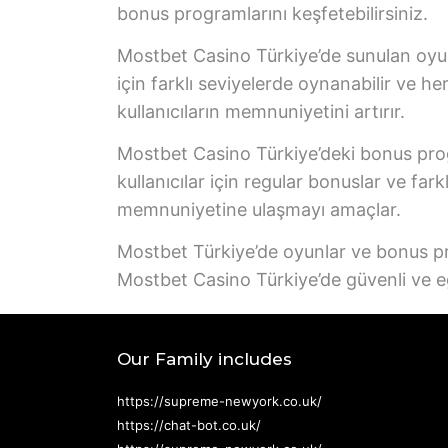
bonus programlarını keşfetebilirsiniz.
Mostbet Casino Türkiye’de sunulan oyunl
için farklı seviyelerde oynanabilir ve her
kullanıcıların memnuniyetini artırır.
Mostbet Casino Türkiye’deki bonus progr
kullanıcılar için regular bonuslar ve fark
memnuniyetine ulaşmayı amaçlar.
Mostbet Türkiye’de oyunlar ve bonus pr
Mostbet Casino Türkiye’de güvenli ve e
Our Family includes
https://supreme-newyork.co.uk/
https://chat-bot.co.uk/