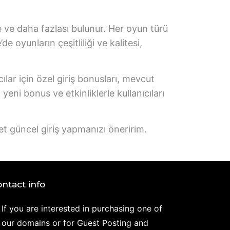
e ve daha fazlası bulunur. Her oyun türü
e oyunların çeşitliliği ve kalitesi,
lar için özel giriş bonusları, mevcut
 yeni bonus ve etkinliklerle kullanıcıları
t güncel giriş yapmanızı öneririm.
ntact info
If you are interested in purchasing one of
our domains or for Guest Posting and