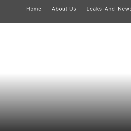
Home
About Us
Leaks-And-New