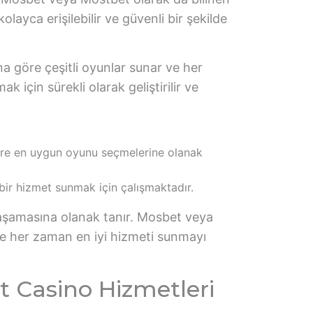
olayca erişilebilir ve güvenli bir şekilde
ına göre çeşitli oyunlar sunar ve her
için sürekli olarak geliştirilir ve
na göre en uygun oyunu seçmelerine olanak
bir hizmet sunmak için çalışmaktadır.
i yaşamasına olanak tanır. Mosbet veya
 ve her zaman en iyi hizmeti sunmayı
t Casino Hizmetleri