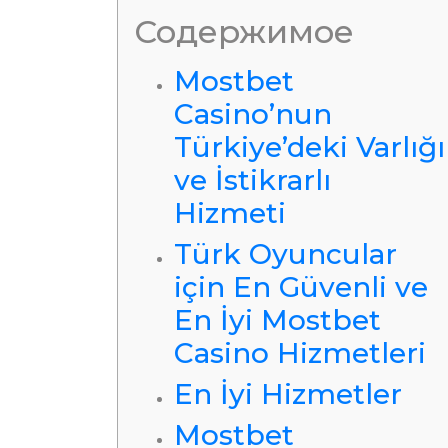
Содержимое
Mostbet
Casino’nun
Türkiye’deki Varlığı
ve İstikrarlı
Hizmeti
Türk Oyuncular
için En Güvenli ve
En İyi Mostbet
Casino Hizmetleri
En İyi Hizmetler
Mostbet