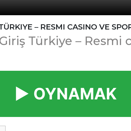
TÜRKIYE – RESMI CASINO VE SPO
iriş Türkiye – Resmi 
▶️ OYNAMAK