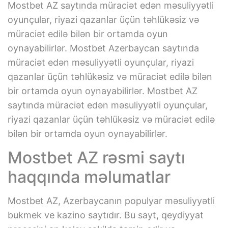
Mostbet AZ saytında müraciət edən məsuliyyətli
oyunçular, riyazi qazanlar üçün təhlükəsiz və
müraciət edilə bilən bir ortamda oyun
oynayabilirlər. Mostbet Azerbaycan saytında
müraciət edən məsuliyyətli oyunçular, riyazi
qazanlar üçün təhlükəsiz və müraciət edilə bilən
bir ortamda oyun oynayabilirlər. Mostbet AZ
saytında müraciət edən məsuliyyətli oyunçular,
riyazi qazanlar üçün təhlükəsiz və müraciət edilə
bilən bir ortamda oyun oynayabilirlər.
Mostbet AZ rəsmi saytı
haqqında məlumatlar
Mostbet AZ, Azerbaycanın populyar məsuliyyətli
bukmek ve kazino saytıdır. Bu sayt, qeydiyyat