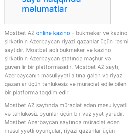
məlumatlar
Mostbet AZ
online kazino
– bukmeker və kazino
şirkətinin Azerbaycan riyazi qazanlar üçün rəsmi
saytıdır. Mostbet adlı bukmeker və kazino
şirkətinin Azerbaycan ştatında məşhur və
güvenilir bir platformasıdır. Mostbet AZ saytı,
Azerbaycanın məsuliyyəti altına gələn və riyazi
qazanlar üçün təhlükəsiz və müraciət edilə bilən
bir platforma təqdim edir.
Mostbet AZ saytında müraciət edən məsuliyyətli
və təhlükəsiz oyunlar üçün bir vəziyyət yaradır.
Mostbet Azerbaycan saytında müraciət edən
məsuliyyətli oyunçular, riyazi qazanlar üçün