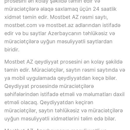
prosesini ən kolay şəkildə təmin edir və
müraciətçilərə əlaqə saxlamaq üçün 24 saatlik
xidmət təmin edir. Mostbet AZ rəsmi saytı,
mostbet.com və mostbet.az adlarından istifadə
edir və bu saytlar Azerbaycanın təhlükəsiz və
müraciətçilərə uyğun məsuliyyətli saytlardan
biridir.
Mostbet AZ qeydiyyat prosesini ən kolay şəkildə
təmin edir. Müraciətçilər, saytın rəsmi saytında və
ya mobil uygulamada qeydiyyatdan keçə bilər.
Qeydiyyat prosesində müraciətçilərə
səhifələrindən istifadə etməli və məlumatları daxil
etməli olacaq. Qeydiyyatdan keçirən
müraciətçilər, saytın təhlükəsiz və müraciətçilərə
uyğun məsuliyyətli xidmətlərini təlim edə bilər.