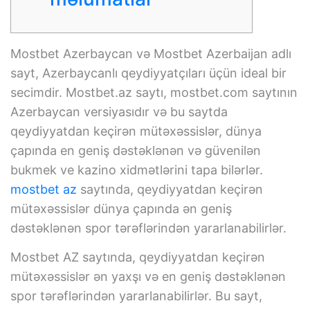
Mostbet Azerbaycan və Mostbet Azerbaijan adlı
sayt, Azerbaycanlı qeydiyyatçıları üçün ideal bir
secimdir. Mostbet.az saytı, mostbet.com saytının
Azerbaycan versiyasıdır və bu saytda
qeydiyyatdan keçirən mütəxəssislər, dünya
çapında en geniş dəstəklənən və güvenilən
bukmek ve kazino xidmətlərini tapa bilərlər.
mostbet az
saytında, qeydiyyatdan keçirən
mütəxəssislər dünya çapında ən geniş
dəstəklənən spor tərəflərindən yararlanabilirlər.
Mostbet AZ saytında, qeydiyyatdan keçirən
mütəxəssislər ən yaxşı və en geniş dəstəklənən
spor tərəflərindən yararlanabilirlər. Bu sayt,