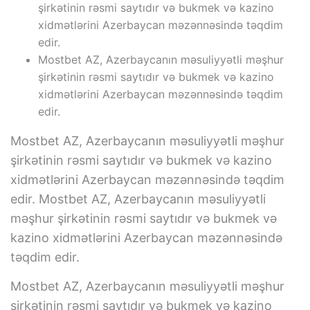
şirkətinin rəsmi saytıdır və bukmek və kazino
xidmətlərini Azerbaycan məzənnəsində təqdim
edir.
Mostbet AZ, Azerbaycanın məsuliyyətli məşhur
şirkətinin rəsmi saytıdır və bukmek və kazino
xidmətlərini Azerbaycan məzənnəsində təqdim
edir.
Mostbet AZ, Azerbaycanın məsuliyyətli məşhur
şirkətinin rəsmi saytıdır və bukmek və kazino
xidmətlərini Azerbaycan məzənnəsində təqdim
edir. Mostbet AZ, Azerbaycanın məsuliyyətli
məşhur şirkətinin rəsmi saytıdır və bukmek və
kazino xidmətlərini Azerbaycan məzənnəsində
təqdim edir.
Mostbet AZ, Azerbaycanın məsuliyyətli məşhur
şirkətinin rəsmi saytıdır və bukmek və kazino