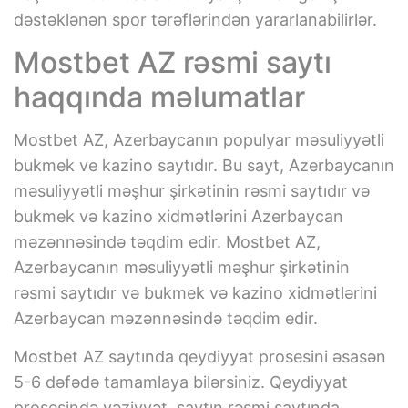
dəstəklənən spor tərəflərindən yararlanabilirlər.
Mostbet AZ rəsmi saytı
haqqında məlumatlar
Mostbet AZ, Azerbaycanın populyar məsuliyyətli
bukmek ve kazino saytıdır. Bu sayt, Azerbaycanın
məsuliyyətli məşhur şirkətinin rəsmi saytıdır və
bukmek və kazino xidmətlərini Azerbaycan
məzənnəsində təqdim edir. Mostbet AZ,
Azerbaycanın məsuliyyətli məşhur şirkətinin
rəsmi saytıdır və bukmek və kazino xidmətlərini
Azerbaycan məzənnəsində təqdim edir.
Mostbet AZ saytında qeydiyyat prosesini əsasən
5-6 dəfədə tamamlaya bilərsiniz. Qeydiyyat
prosesində vəziyyət, saytın rəsmi saytında