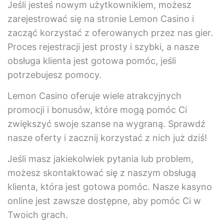
Jeśli jesteś nowym użytkownikiem, możesz
zarejestrować się na stronie Lemon Casino i
zacząć korzystać z oferowanych przez nas gier.
Proces rejestracji jest prosty i szybki, a nasze
obsługa klienta jest gotowa pomóc, jeśli
potrzebujesz pomocy.
Lemon Casino oferuje wiele atrakcyjnych
promocji i bonusów, które mogą pomóc Ci
zwiększyć swoje szanse na wygraną. Sprawdź
nasze oferty i zacznij korzystać z nich już dziś!
Jeśli masz jakiekolwiek pytania lub problem,
możesz skontaktować się z naszym obsługą
klienta, która jest gotowa pomóc. Nasze kasyno
online jest zawsze dostępne, aby pomóc Ci w
Twoich grach.