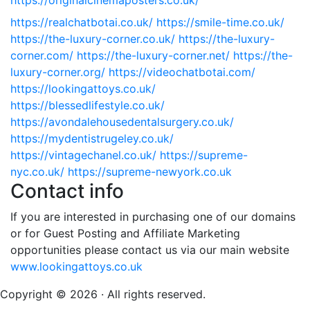
https://originalcinemaposters.co.uk/
https://realchatbotai.co.uk/
https://smile-time.co.uk/
https://the-luxury-corner.co.uk/
https://the-luxury-
corner.com/
https://the-luxury-corner.net/
https://the-
luxury-corner.org/
https://videochatbotai.com/
https://lookingattoys.co.uk/
https://blessedlifestyle.co.uk/
https://avondalehousedentalsurgery.co.uk/
https://mydentistrugeley.co.uk/
https://vintagechanel.co.uk/
https://supreme-
nyc.co.uk/
https://supreme-newyork.co.uk
Contact info
If you are interested in purchasing one of our domains
or for Guest Posting and Affiliate Marketing
opportunities please contact us via our main website
www.lookingattoys.co.uk
Copyright © 2026 · All rights reserved.