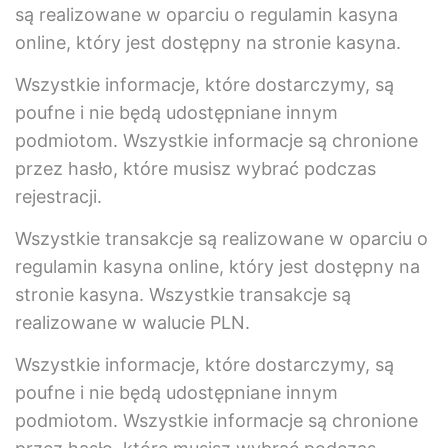
są realizowane w oparciu o regulamin kasyna
online, który jest dostępny na stronie kasyna.
Wszystkie informacje, które dostarczymy, są
poufne i nie będą udostępniane innym
podmiotom. Wszystkie informacje są chronione
przez hasło, które musisz wybrać podczas
rejestracji.
Wszystkie transakcje są realizowane w oparciu o
regulamin kasyna online, który jest dostępny na
stronie kasyna. Wszystkie transakcje są
realizowane w walucie PLN.
Wszystkie informacje, które dostarczymy, są
poufne i nie będą udostępniane innym
podmiotom. Wszystkie informacje są chronione