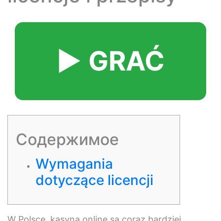
▶️ GRAĆ
Содержимое
Wymagania
dotyczące licencji
W Polsce, kasyna online są coraz bardziej