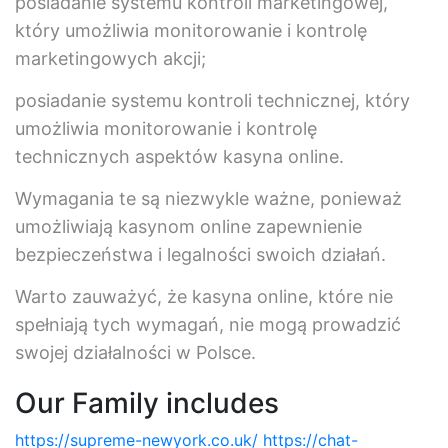
posiadanie systemu kontroli marketingowej,
który umożliwia monitorowanie i kontrolę
marketingowych akcji;
posiadanie systemu kontroli technicznej, który
umożliwia monitorowanie i kontrolę
technicznych aspektów kasyna online.
Wymagania te są niezwykle ważne, ponieważ
umożliwiają kasynom online zapewnienie
bezpieczeństwa i legalności swoich działań.
Warto zauważyć, że kasyna online, które nie
spełniają tych wymagań, nie mogą prowadzić
swojej działalności w Polsce.
Our Family includes
https://supreme-newyork.co.uk/
https://chat-