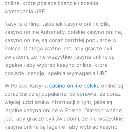
online, które posiada licencję i spełnia
wymagania URF.
Kasyna online, takie jak kasyno online Blik,
kasyno online Automaty, polskie kasyno online,
kasyno online, są coraz bardziej popularne w
Polsce. Dlatego ważne jest, aby gracze byli
świadomi, że nie wszystkie kasyna online są
legalne i aby wybrać kasyno online, które
posiada licencję i spełnia wymagania URF.
W Polsce, kasyna
casino online polska
online są
coraz bardziej popularne, co sprawia, że coraz
więcej ludzi szuka informacji o tym, jakie są
legalne kasyna online w Polsce. Dlatego ważne
jest, aby gracze byli świadomi, że nie wszystkie
kasyna online są legalne i aby wybrać kasyno