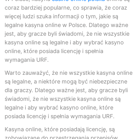
coraz bardziej popularne, co sprawia, że coraz
więcej ludzi szuka informacji o tym, jakie są
legalne kasyna online w Polsce. Dlatego ważne
jest, aby gracze byli świadomi, że nie wszystkie
kasyna online są legalne i aby wybrać kasyno
online, które posiada licencję i spełnia
wymagania URF.
Warto zauważyć, że nie wszystkie kasyna online
są legalne, a niektóre mogą być niebezpieczne
dla graczy. Dlatego ważne jest, aby gracze byli
świadomi, że nie wszystkie kasyna online są
legalne i aby wybrać kasyno online, które
posiada licencję i spełnia wymagania URF.
Kasyna online, które posiadają licencję, są
zobowiązane do przestrzegania przepisów