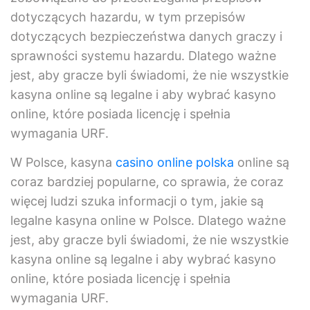
dotyczących hazardu, w tym przepisów
dotyczących bezpieczeństwa danych graczy i
sprawności systemu hazardu. Dlatego ważne
jest, aby gracze byli świadomi, że nie wszystkie
kasyna online są legalne i aby wybrać kasyno
online, które posiada licencję i spełnia
wymagania URF.
W Polsce, kasyna
casino online polska
online są
coraz bardziej popularne, co sprawia, że coraz
więcej ludzi szuka informacji o tym, jakie są
legalne kasyna online w Polsce. Dlatego ważne
jest, aby gracze byli świadomi, że nie wszystkie
kasyna online są legalne i aby wybrać kasyno
online, które posiada licencję i spełnia
wymagania URF.