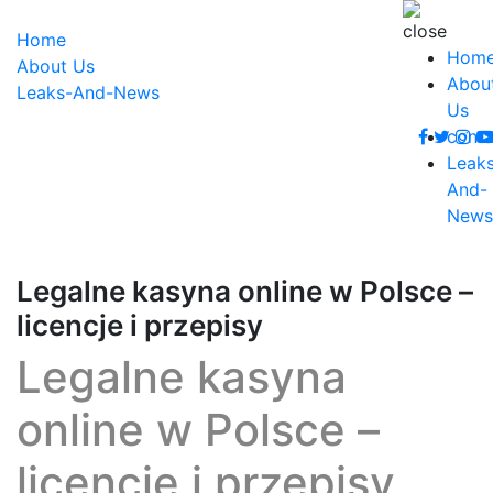
Home
Hom
About Us
Abou
Leaks-And-News
Us
conta
Leak
And-
News
Legalne kasyna online w Polsce –
licencje i przepisy
Legalne kasyna
online w Polsce –
licencje i przepisy