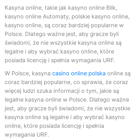
Kasyna online, takie jak kasyno online Blik,
kasyno online Automaty, polskie kasyno online,
kasyno online, są coraz bardziej popularne w
Polsce. Dlatego ważne jest, aby gracze byli
świadomi, że nie wszystkie kasyna online są
legalne i aby wybrać kasyno online, które
posiada licencję i spełnia wymagania URF.
W Polsce, kasyna
casino online polska
online są
coraz bardziej popularne, co sprawia, że coraz
więcej ludzi szuka informacji o tym, jakie są
legalne kasyna online w Polsce. Dlatego ważne
jest, aby gracze byli świadomi, że nie wszystkie
kasyna online są legalne i aby wybrać kasyno
online, które posiada licencję i spełnia
wymagania URF.