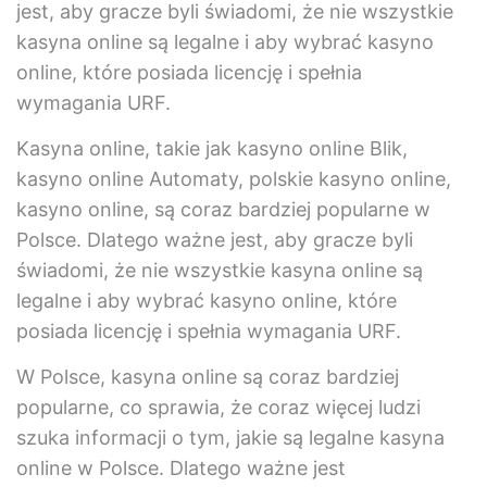
jest, aby gracze byli świadomi, że nie wszystkie
kasyna online są legalne i aby wybrać kasyno
online, które posiada licencję i spełnia
wymagania URF.
Kasyna online, takie jak kasyno online Blik,
kasyno online Automaty, polskie kasyno online,
kasyno online, są coraz bardziej popularne w
Polsce. Dlatego ważne jest, aby gracze byli
świadomi, że nie wszystkie kasyna online są
legalne i aby wybrać kasyno online, które
posiada licencję i spełnia wymagania URF.
W Polsce, kasyna online są coraz bardziej
popularne, co sprawia, że coraz więcej ludzi
szuka informacji o tym, jakie są legalne kasyna
online w Polsce. Dlatego ważne jest