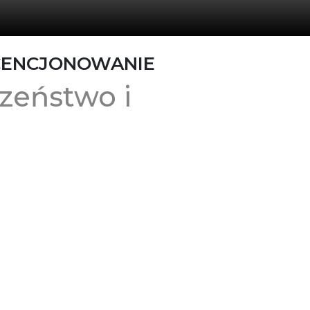
ICENCJONOWANIE
zeństwo i