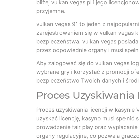
bliżej vulkan vegas pl i jego licencjo
przyjemne.
vulkan vegas 91 to jeden z najpopularn
zarejestrowaniem się w vulkan vegas k
bezpieczeństwa. vulkan vegas posiada 
przez odpowiednie organy i musi speł
Aby zalogować się do vulkan vegas lo
wybrane gry i korzystać z promocji of
bezpieczeństwo Twoich danych i środ
Proces Uzyskiwania 
Proces uzyskiwania licencji w kasynie
uzyskać licencję, kasyno musi spełni
prowadzenie fair play oraz wypłacani
organy regulacyjne, co pozwala gracz