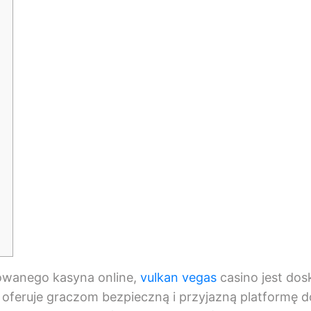
nowanego kasyna online,
vulkan vegas
casino jest dos
 oferuje graczom bezpieczną i przyjazną platformę d