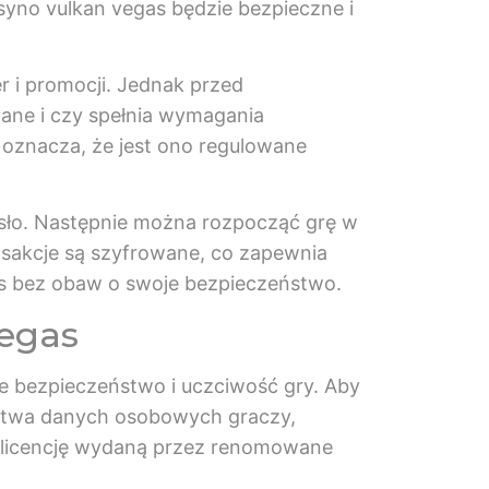
asyno vulkan vegas będzie bezpieczne i
er i promocji. Jednak przed
wane i czy spełnia wymagania
 oznacza, że jest ono regulowane
asło. Następnie można rozpocząć grę w
nsakcje są szyfrowane, co zapewnia
s bez obaw o swoje bezpieczeństwo.
Vegas
je bezpieczeństwo i uczciwość gry. Aby
ństwa danych osobowych graczy,
a licencję wydaną przez renomowane