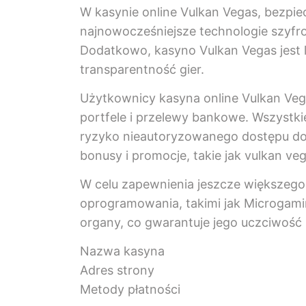
W kasynie online Vulkan Vegas, bezpie
najnowocześniejsze technologie szyfr
Dodatkowo, kasyno Vulkan Vegas jest 
transparentność gier.
Użytkownicy kasyna online Vulkan Vega
portfele i przelewy bankowe. Wszystki
ryzyko nieautoryzowanego dostępu do
bonusy i promocje, takie jak vulkan 
W celu zapewnienia jeszcze większeg
oprogramowania, takimi jak Microgamin
organy, co gwarantuje jego uczciwość 
Nazwa kasyna
Adres strony
Metody płatności