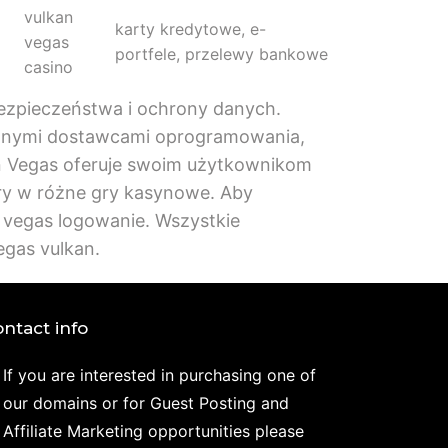
vulkan
karty kredytowe, e-
vegas
portfele, przelewy bankowe
casino
ezpieczeństwa i ochrony danych.
wanymi dostawcami oprogramowania,
n Vegas oferuje swoim użytkownikom
gry w różne gry kasynowe. Aby
n vegas logowanie. Wszystkie
egas vulkan.
ntact info
If you are interested in purchasing one of
our domains or for Guest Posting and
Affiliate Marketing opportunities please