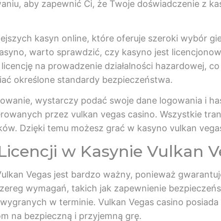
nowaniu, aby zapewnić Ci, że Twoje doświadczenie z k
iejszych kasyn online, które oferuje szeroki wybór gi
asyno, warto sprawdzić, czy kasyno jest licencjono
licencję na prowadzenie działalności hazardowej, co
niać określone standardy bezpieczeństwa.
gowanie, wystarczy podać swoje dane logowania i h
erowanych przez vulkan vegas casino. Wszystkie tra
ków. Dzięki temu możesz grać w kasyno vulkan vega
Licencji w Kasynie Vulkan 
 Vulkan Vegas jest bardzo ważny, ponieważ gwarantu
ć szereg wymagań, takich jak zapewnienie bezpiecze
e wygranych w terminie. Vulkan Vegas casino posiad
om na bezpieczną i przyjemną grę.