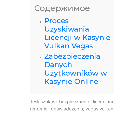
Содержимое
Proces
Uzyskiwania
Licencji w Kasynie
Vulkan Vegas
Zabezpieczenia
Danych
Użytkowników w
Kasynie Online
Jeśli szukasz bezpiecznego i licencjo
renomie i doświadczeniu, vegas vulkan