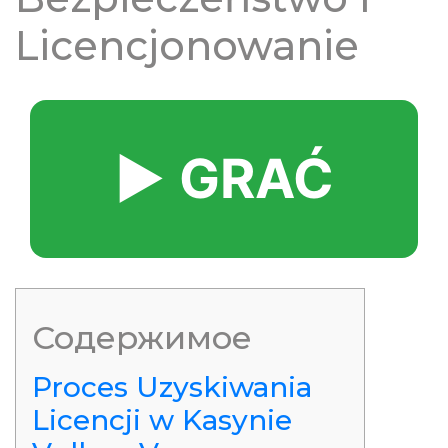
Licencjonowanie
▶️ GRAĆ
Содержимое
Proces Uzyskiwania
Licencji w Kasynie