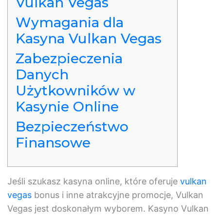
Vulkan Vegas
Wymagania dla
Kasyna Vulkan Vegas
Zabezpieczenia
Danych
Użytkowników w
Kasynie Online
Bezpieczeństwo
Finansowe
Jeśli szukasz kasyna online, które oferuje
vulkan
vegas
bonus i inne atrakcyjne promocje, Vulkan
Vegas jest doskonałym wyborem. Kasyno Vulkan