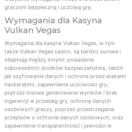
graczom bezpieczną i uczciwą grę.
Wymagania dla Kasyna
Vulkan Vegas
Wymagania dla kasyna Vulkan Vegas, w tym
także Vulkan Vegas casino, są bardzo surowe i
obejmują między innymi: posiadanie
odpowiednich środków bezpieczeństwa, takich
jak szyfrowanie danych i ochrona przed atakami
hackerskimi, zapewnienie uczciwości gry,
poprzez losowe generowanie wyników i brak
ingerencji w przebieg gry, ochronę danych
osobowych graczy, poprzez przestrzeganie
przepisów o ochronie danych osobowych, oraz
zapewnienie transparentności i jawności w