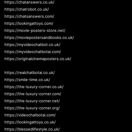
https://chatanswers.co.uk/
https://chatrobot.co.uk/
https://chatsanswers.com/
https://lookingattoys.com/
https://movie-posters-store.net/
https://moviepostersandbooks.co.uk/
https://myvideochatbot.co.uk/
https://myvideochatbotai.com/
https://originalcinemaposters.co.uk/
https://realchatbotai.co.uk/
https://smile-time.co.uk/
https://the-luxury-corner.co.uk/
https://the-luxury-corner.com/
https://the-luxury-corner.net/
https://the-luxury-corner.org/
https://videochatbotai.com/
https://lookingattoys.co.uk/
https://blessedlifestyle.co.uk/