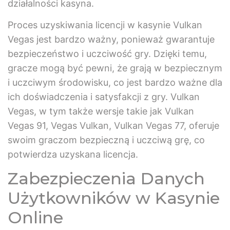
działalności kasyna.
Proces uzyskiwania licencji w kasynie Vulkan
Vegas jest bardzo ważny, ponieważ gwarantuje
bezpieczeństwo i uczciwość gry. Dzięki temu,
gracze mogą być pewni, że grają w bezpiecznym
i uczciwym środowisku, co jest bardzo ważne dla
ich doświadczenia i satysfakcji z gry. Vulkan
Vegas, w tym także wersje takie jak Vulkan
Vegas 91, Vegas Vulkan, Vulkan Vegas 77, oferuje
swoim graczom bezpieczną i uczciwą grę, co
potwierdza uzyskana licencja.
Zabezpieczenia Danych
Użytkowników w Kasynie
Online