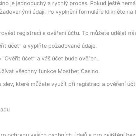
ino je jednoduchý a rychlý proces. Pokud ještě nemáte
žadovanými údaji. Po vyplnění formuláře klikněte na 
rovést registraci a ověření účtu. To můžete udělat ná
věřit účet” a vyplňte požadované údaje.
ko “Ověřit účet” a váš účet bude ověřen.
yužívat všechny funkce Mostbet Casino.
slev, které můžete využít při registraci a ověření účt
ladu
 pro ochranu vašich osobních údajů a pro zajištění be