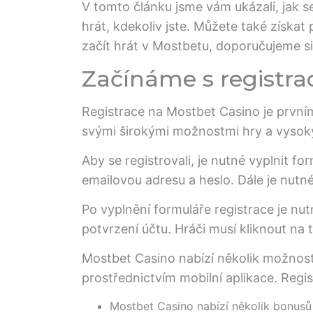
V tomto článku jsme vám ukázali, jak s
hrát, kdekoliv jste. Můžete také získat
začít hrát v Mostbetu, doporučujeme si
Začínáme s registra
Registrace na Mostbet Casino je první
svými širokými možnostmi hry a vysok
Aby se registrovali, je nutné vyplnit fo
emailovou adresu a heslo. Dále je nutn
Po vyplnění formuláře registrace je nut
potvrzení účtu. Hráči musí kliknout na t
Mostbet Casino nabízí několik možnost
prostřednictvím mobilní aplikace. Regis
Mostbet Casino nabízí několik bonusů