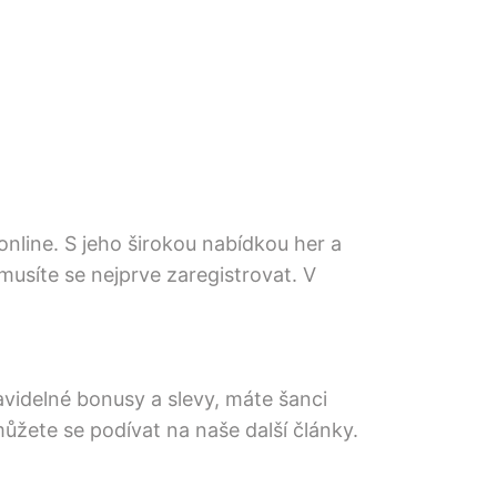
online. S jeho širokou nabídkou her a
 musíte se nejprve zaregistrovat. V
avidelné bonusy a slevy, máte šanci
můžete se podívat na naše další články.