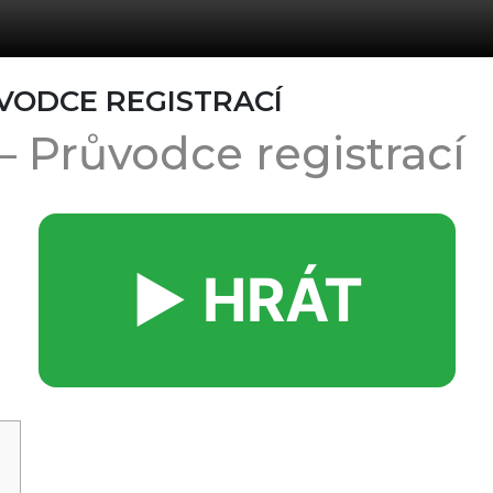
VODCE REGISTRACÍ
– Průvodce registrací
▶️ HRÁT