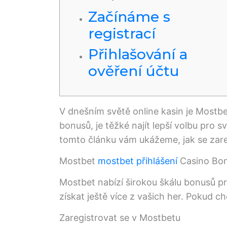
Začínáme s
registrací
Přihlašování a
ověření účtu
V dnešním světě online kasin je Mostbe
bonusů, je těžké najít lepší volbu pro 
tomto článku vám ukážeme, jak se zareg
Mostbet
mostbet přihlášení
Casino Bo
Mostbet nabízí širokou škálu bonusů pr
získat ještě více z vašich her. Pokud c
Zaregistrovat se v Mostbetu