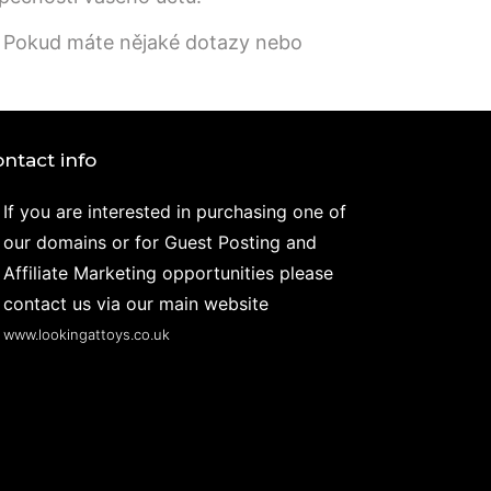
ů. Pokud máte nějaké dotazy nebo
ntact info
If you are interested in purchasing one of
our domains or for Guest Posting and
Affiliate Marketing opportunities please
contact us via our main website
www.lookingattoys.co.uk