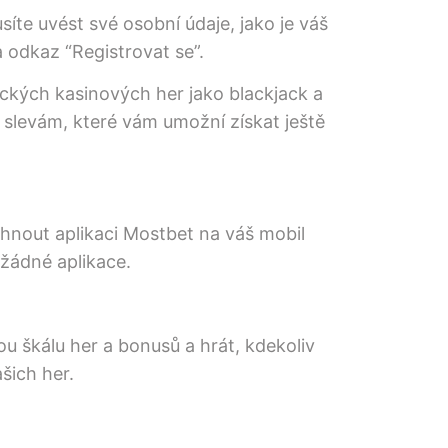
síte uvést své osobní údaje, jako je váš
a odkaz “Registrovat se”.
sických kasinových her jako blackjack a
 slevám, které vám umožní získat ještě
áhnout aplikaci Mostbet na váš mobil
 žádné aplikace.
u škálu her a bonusů a hrát, kdekoliv
šich her.