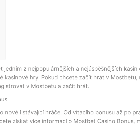
t jedním z nejpopulárnějších a nejúspěšnějších kasin 
své kasinové hry. Pokud chcete začít hrát v Mostbetu,
istrovat v Mostbetu a začít hrát.
nus
o nové i stávající hráče. Od vítacího bonusu až po pr
hcete získat více informací o Mostbet Casino Bonus, 