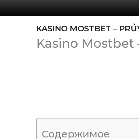
KASINO MOSTBET – PRŮ
Kasino Mostbet 
Содержимое