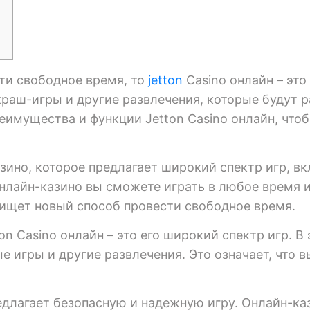
ти свободное время, то
jetton
Casino онлайн – это
краш-игры и другие развлечения, которые будут р
имущества и функции Jetton Casino онлайн, чтоб
казино, которое предлагает широкий спектр игр, 
нлайн-казино вы сможете играть в любое время и 
 ищет новый способ провести свободное время.
n Casino онлайн – это его широкий спектр игр. 
е игры и другие развлечения. Это означает, что в
редлагает безопасную и надежную игру. Онлайн-к