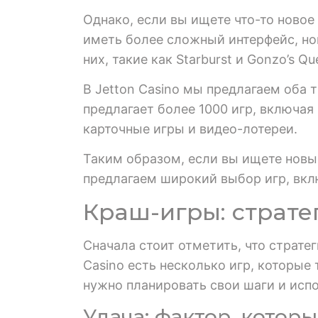
Однако, если вы ищете что-то новое
иметь более сложный интерфейс, но
них, такие как Starburst и Gonzo’s 
В Jetton Casino мы предлагаем оба 
предлагает более 1000 игр, включая
карточные игры и видео-лотереи.
Таким образом, если вы ищете новые
предлагаем широкий выбор игр, вкл
Краш-игры: страте
Сначала стоит отметить, что стратег
Casino есть несколько игр, которые т
нужно планировать свои шаги и испо
Удача: фактор, которы