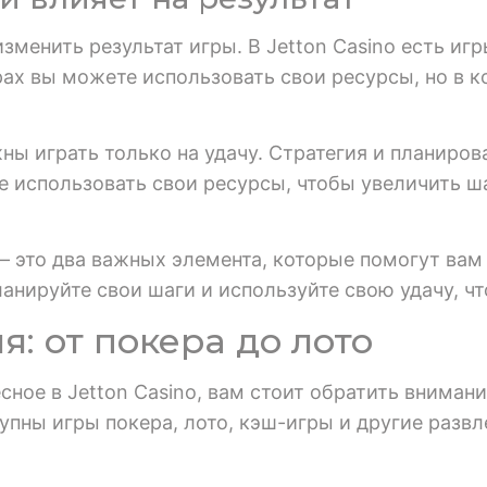
зменить результат игры. В Jetton Casino есть игр
играх вы можете использовать свои ресурсы, но в к
жны играть только на удачу. Стратегия и планиров
е использовать свои ресурсы, чтобы увеличить ша
 – это два важных элемента, которые помогут вам 
анируйте свои шаги и используйте свою удачу, чт
: от покера до лото
сное в Jetton Casino, вам стоит обратить вниман
упны игры покера, лото, кэш-игры и другие разв