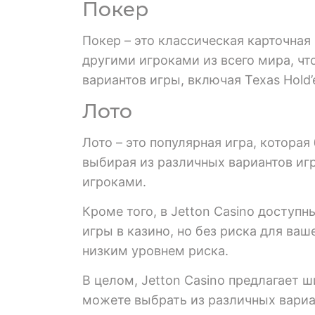
Покер
Покер – это классическая карточная 
другими игроками из всего мира, чт
вариантов игры, включая Texas Hold
Лото
Лото – это популярная игра, котора
выбирая из различных вариантов игры
игроками.
Кроме того, в Jetton Casino доступн
игры в казино, но без риска для ваш
низким уровнем риска.
В целом, Jetton Casino предлагает 
можете выбрать из различных вариа