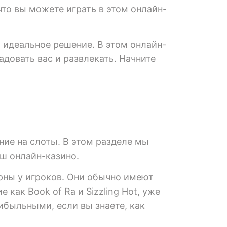
что вы можете играть в этом онлайн-
о идеальное решение. В этом онлайн-
адовать вас и развлекать. Начните
ние на слоты. В этом разделе мы
аш онлайн-казино.
ярны у игроков. Они обычно имеют
как Book of Ra и Sizzling Hot, уже
ибыльными, если вы знаете, как