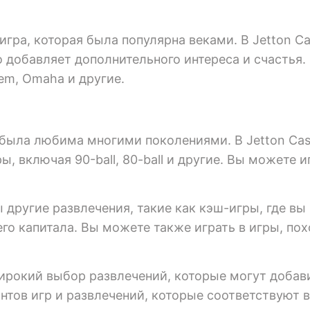
игра, которая была популярна веками. В Jetton Ca
о добавляет дополнительного интереса и счастья
’em, Omaha и другие.
я была любима многими поколениями. В Jetton Cas
, включая 90-ball, 80-ball и другие. Вы можете 
ы другие развлечения, такие как кэш-игры, где вы
его капитала. Вы можете также играть в игры, пох
широкий выбор развлечений, которые могут добав
нтов игр и развлечений, которые соответствуют 