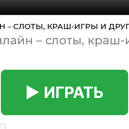
Н – СЛОТЫ, КРАШ-ИГРЫ И ДР
онлайн – слоты, краш
▶️ ИГРАТЬ