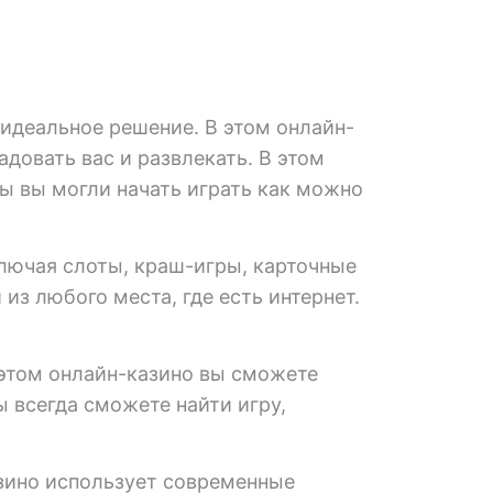
 идеальное решение. В этом онлайн-
адовать вас и развлекать. В этом
ы вы могли начать играть как можно
включая слоты, краш-игры, карточные
из любого места, где есть интернет.
В этом онлайн-казино вы сможете
ы всегда сможете найти игру,
азино использует современные