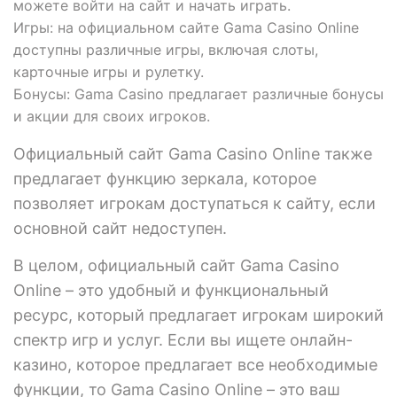
можете войти на сайт и начать играть.
Игры: на официальном сайте Gama Casino Online
доступны различные игры, включая слоты,
карточные игры и рулетку.
Бонусы: Gama Casino предлагает различные бонусы
и акции для своих игроков.
Официальный сайт Gama Casino Online также
предлагает функцию зеркала, которое
позволяет игрокам доступаться к сайту, если
основной сайт недоступен.
В целом, официальный сайт Gama Casino
Online – это удобный и функциональный
ресурс, который предлагает игрокам широкий
спектр игр и услуг. Если вы ищете онлайн-
казино, которое предлагает все необходимые
функции, то Gama Casino Online – это ваш