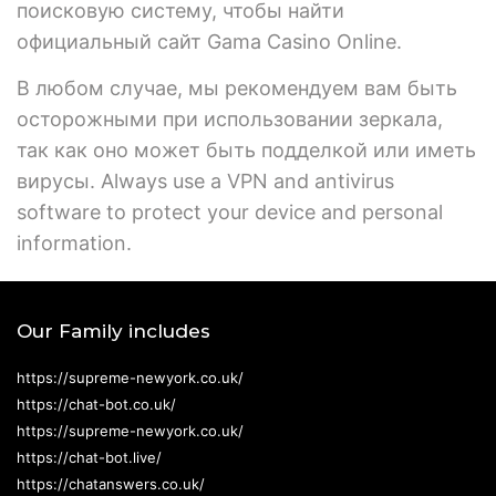
поисковую систему, чтобы найти
официальный сайт Gama Casino Online.
В любом случае, мы рекомендуем вам быть
осторожными при использовании зеркала,
так как оно может быть подделкой или иметь
вирусы. Always use a VPN and antivirus
software to protect your device and personal
information.
Our Family includes
https://supreme-newyork.co.uk/
https://chat-bot.co.uk/
https://supreme-newyork.co.uk/
https://chat-bot.live/
https://chatanswers.co.uk/