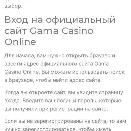
выбор.
Вход на официальный
сайт Gama Casino
Online
Для начала, вам нужно открыть браузер и
ввести адрес официального сайта Gama
Casino Online. Вы можете использовать поиск
в браузере, чтобы найти адрес сайта.
Когда вы откроете сайт, вы увидите страницу
входа. Введите ваш логин и пароль, которые
вы получили при регистрации на сайте.
Если вы не зарегистрированы на сайте, то вам
нужно зарегистрироваться, чтобы иметь