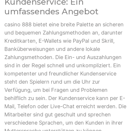
Kundenservice: Ein
umfassendes Angebot
casino 888 bietet eine breite Palette an sicheren
und bequemen Zahlungsmethoden an, darunter
Kreditkarten, E-Wallets wie PayPal und Skrill,
Banküberweisungen und andere lokale
Zahlungsmethoden. Die Ein- und Auszahlungen
sind in der Regel schnell und unkompliziert. Ein
kompetenter und freundlicher Kundenservice
steht den Spielern rund um die Uhr zur
Verfügung, um bei Fragen und Problemen
behilflich zu sein. Der Kundenservice kann per E-
Mail, Telefon oder Live-Chat erreicht werden. Die
Mitarbeiter sind gut geschult und sprechen
verschiedene Sprachen, um den Kunden in ihrer
Muttersprache unterstützen zu können.