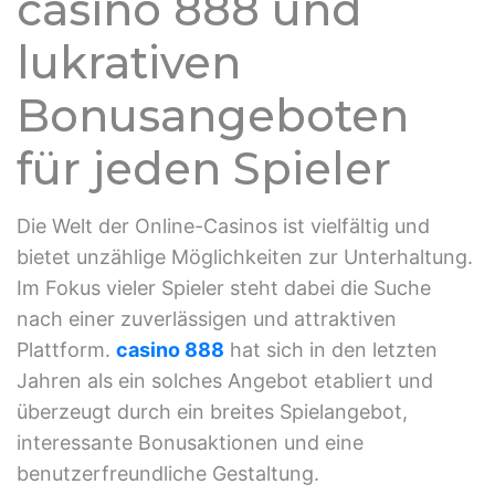
casino 888 und
lukrativen
Bonusangeboten
für jeden Spieler
Die Welt der Online-Casinos ist vielfältig und
bietet unzählige Möglichkeiten zur Unterhaltung.
Im Fokus vieler Spieler steht dabei die Suche
nach einer zuverlässigen und attraktiven
Plattform.
casino 888
hat sich in den letzten
Jahren als ein solches Angebot etabliert und
überzeugt durch ein breites Spielangebot,
interessante Bonusaktionen und eine
benutzerfreundliche Gestaltung.