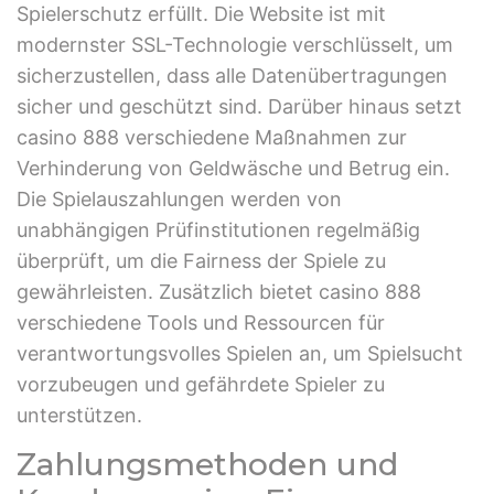
Spielerschutz erfüllt. Die Website ist mit
modernster SSL-Technologie verschlüsselt, um
sicherzustellen, dass alle Datenübertragungen
sicher und geschützt sind. Darüber hinaus setzt
casino 888 verschiedene Maßnahmen zur
Verhinderung von Geldwäsche und Betrug ein.
Die Spielauszahlungen werden von
unabhängigen Prüfinstitutionen regelmäßig
überprüft, um die Fairness der Spiele zu
gewährleisten. Zusätzlich bietet casino 888
verschiedene Tools und Ressourcen für
verantwortungsvolles Spielen an, um Spielsucht
vorzubeugen und gefährdete Spieler zu
unterstützen.
Zahlungsmethoden und