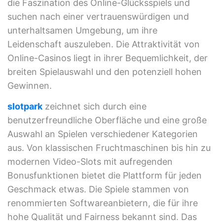
die Faszination des Online-Glücksspiels und
suchen nach einer vertrauenswürdigen und
unterhaltsamen Umgebung, um ihre
Leidenschaft auszuleben. Die Attraktivität von
Online-Casinos liegt in ihrer Bequemlichkeit, der
breiten Spielauswahl und den potenziell hohen
Gewinnen.
slotpark
zeichnet sich durch eine
benutzerfreundliche Oberfläche und eine große
Auswahl an Spielen verschiedener Kategorien
aus. Von klassischen Fruchtmaschinen bis hin zu
modernen Video-Slots mit aufregenden
Bonusfunktionen bietet die Plattform für jeden
Geschmack etwas. Die Spiele stammen von
renommierten Softwareanbietern, die für ihre
hohe Qualität und Fairness bekannt sind. Das