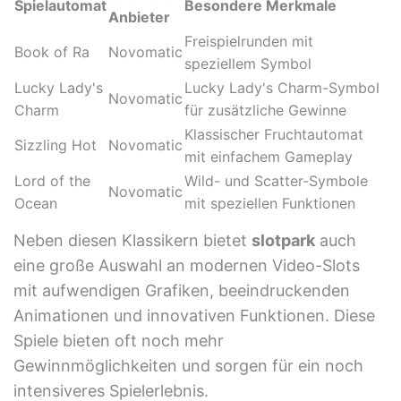
Spielautomat
Besondere Merkmale
Anbieter
Freispielrunden mit
Book of Ra
Novomatic
speziellem Symbol
Lucky Lady's
Lucky Lady's Charm-Symbol
Novomatic
Charm
für zusätzliche Gewinne
Klassischer Fruchtautomat
Sizzling Hot
Novomatic
mit einfachem Gameplay
Lord of the
Wild- und Scatter-Symbole
Novomatic
Ocean
mit speziellen Funktionen
Neben diesen Klassikern bietet
slotpark
auch
eine große Auswahl an modernen Video-Slots
mit aufwendigen Grafiken, beeindruckenden
Animationen und innovativen Funktionen. Diese
Spiele bieten oft noch mehr
Gewinnmöglichkeiten und sorgen für ein noch
intensiveres Spielerlebnis.