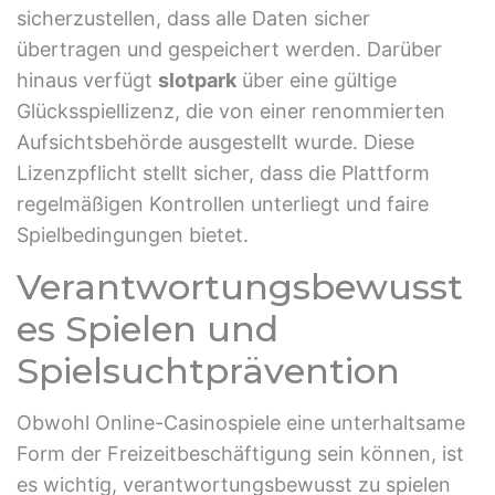
sicherzustellen, dass alle Daten sicher
übertragen und gespeichert werden. Darüber
hinaus verfügt
slotpark
über eine gültige
Glücksspiellizenz, die von einer renommierten
Aufsichtsbehörde ausgestellt wurde. Diese
Lizenzpflicht stellt sicher, dass die Plattform
regelmäßigen Kontrollen unterliegt und faire
Spielbedingungen bietet.
Verantwortungsbewusst
es Spielen und
Spielsuchtprävention
Obwohl Online-Casinospiele eine unterhaltsame
Form der Freizeitbeschäftigung sein können, ist
es wichtig, verantwortungsbewusst zu spielen