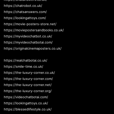
https://chatrobot.co.uk/
https://chatsanswers.com/
https://lookingattoys.com/
https://movie-posters-store.net/
https://moviepostersandbooks.co.uk/
https://myvideochatbot.co.uk/
https://myvideochatbotai.com/
https://originalcinemaposters.co.uk/
https://realchatbotai.co.uk/
https://smile-time.co.uk/
https://the-luxury-corner.co.uk/
https://the-luxury-corner.com/
https://the-luxury-corner.net/
https://the-luxury-corner.org/
https://videochatbotai.com/
https://lookingattoys.co.uk/
https://blessedlifestyle.co.uk/