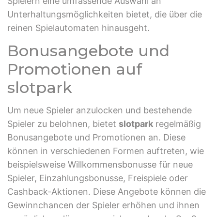
Spielern eine umfassende Auswahl an
Unterhaltungsmöglichkeiten bietet, die über die
reinen Spielautomaten hinausgeht.
Bonusangebote und
Promotionen auf
slotpark
Um neue Spieler anzulocken und bestehende
Spieler zu belohnen, bietet
slotpark
regelmäßig
Bonusangebote und Promotionen an. Diese
können in verschiedenen Formen auftreten, wie
beispielsweise Willkommensbonusse für neue
Spieler, Einzahlungsbonusse, Freispiele oder
Cashback-Aktionen. Diese Angebote können die
Gewinnchancen der Spieler erhöhen und ihnen