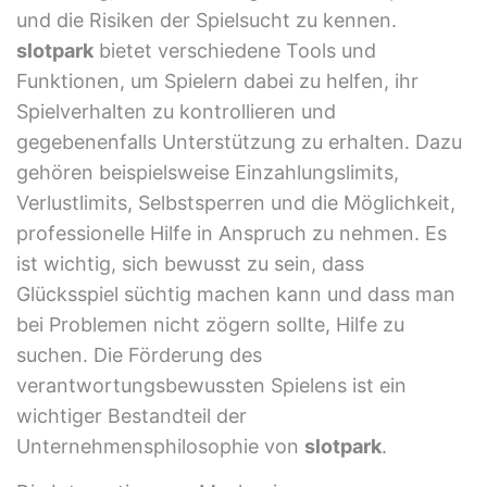
und die Risiken der Spielsucht zu kennen.
slotpark
bietet verschiedene Tools und
Funktionen, um Spielern dabei zu helfen, ihr
Spielverhalten zu kontrollieren und
gegebenenfalls Unterstützung zu erhalten. Dazu
gehören beispielsweise Einzahlungslimits,
Verlustlimits, Selbstsperren und die Möglichkeit,
professionelle Hilfe in Anspruch zu nehmen. Es
ist wichtig, sich bewusst zu sein, dass
Glücksspiel süchtig machen kann und dass man
bei Problemen nicht zögern sollte, Hilfe zu
suchen. Die Förderung des
verantwortungsbewussten Spielens ist ein
wichtiger Bestandteil der
Unternehmensphilosophie von
slotpark
.