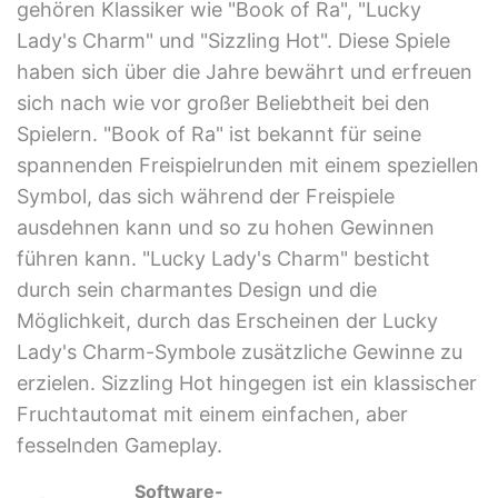
gehören Klassiker wie "Book of Ra", "Lucky
Lady's Charm" und "Sizzling Hot". Diese Spiele
haben sich über die Jahre bewährt und erfreuen
sich nach wie vor großer Beliebtheit bei den
Spielern. "Book of Ra" ist bekannt für seine
spannenden Freispielrunden mit einem speziellen
Symbol, das sich während der Freispiele
ausdehnen kann und so zu hohen Gewinnen
führen kann. "Lucky Lady's Charm" besticht
durch sein charmantes Design und die
Möglichkeit, durch das Erscheinen der Lucky
Lady's Charm-Symbole zusätzliche Gewinne zu
erzielen. Sizzling Hot hingegen ist ein klassischer
Fruchtautomat mit einem einfachen, aber
fesselnden Gameplay.
Software-