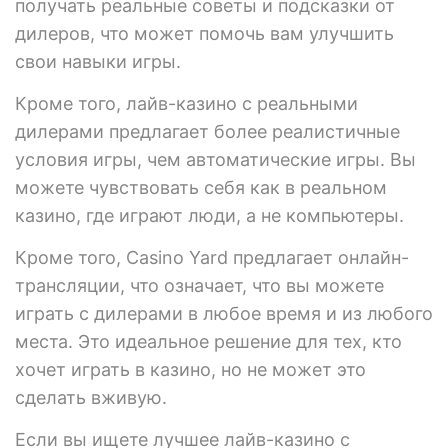
получать реальные советы и подсказки от
дилеров, что может помочь вам улучшить
свои навыки игры.
Кроме того, лайв-казино с реальными
дилерами предлагает более реалистичные
условия игры, чем автоматические игры. Вы
можете чувствовать себя как в реальном
казино, где играют люди, а не компьютеры.
Кроме того, Casino Yard предлагает онлайн-
трансляции, что означает, что вы можете
играть с дилерами в любое время и из любого
места. Это идеальное решение для тех, кто
хочет играть в казино, но не может это
сделать вживую.
Если вы ищете лучшее лайв-казино с