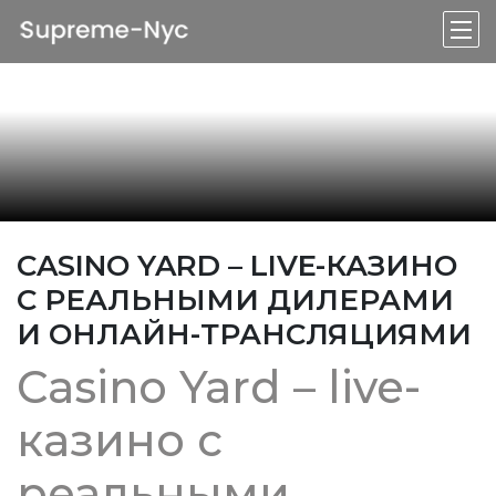
CASINO YARD – LIVE-КАЗИНО
С РЕАЛЬНЫМИ ДИЛЕРАМИ
И ОНЛАЙН-ТРАНСЛЯЦИЯМИ
Casino Yard – live-
казино с
реальными