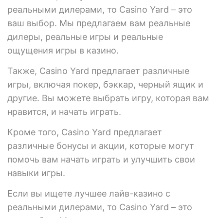
реальными дилерами, то Casino Yard – это
ваш выбор. Мы предлагаем вам реальные
дилеры, реальные игры и реальные
ощущения игры в казино.
Также, Casino Yard предлагает различные
игры, включая покер, бэккар, черный ящик и
другие. Вы можете выбрать игру, которая вам
нравится, и начать играть.
Кроме того, Casino Yard предлагает
различные бонусы и акции, которые могут
помочь вам начать играть и улучшить свои
навыки игры.
Если вы ищете лучшее лайв-казино с
реальными дилерами, то Casino Yard – это