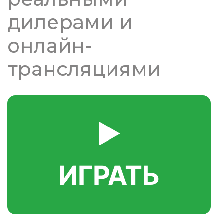
дилерами и
онлайн-
трансляциями
▶️
ИГРАТЬ