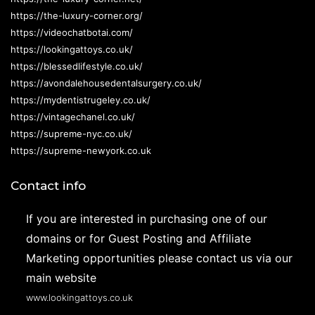
https://the-luxury-corner.org/
https://videochatbotai.com/
https://lookingattoys.co.uk/
https://blessedlifestyle.co.uk/
https://avondalehousedentalsurgery.co.uk/
https://mydentistrugeley.co.uk/
https://vintagechanel.co.uk/
https://supreme-nyc.co.uk/
https://supreme-newyork.co.uk
Contact info
If you are interested in purchasing one of our
domains or for Guest Posting and Affiliate
Marketing opportunities please contact us via our
main website
www.lookingattoys.co.uk