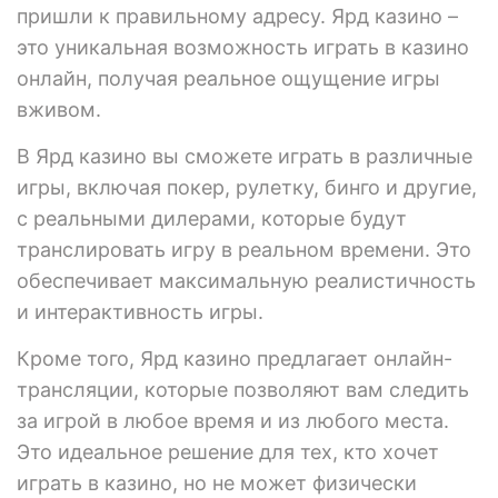
пришли к правильному адресу. Ярд казино –
это уникальная возможность играть в казино
онлайн, получая реальное ощущение игры
вживом.
В Ярд казино вы сможете играть в различные
игры, включая покер, рулетку, бинго и другие,
с реальными дилерами, которые будут
транслировать игру в реальном времени. Это
обеспечивает максимальную реалистичность
и интерактивность игры.
Кроме того, Ярд казино предлагает онлайн-
трансляции, которые позволяют вам следить
за игрой в любое время и из любого места.
Это идеальное решение для тех, кто хочет
играть в казино, но не может физически