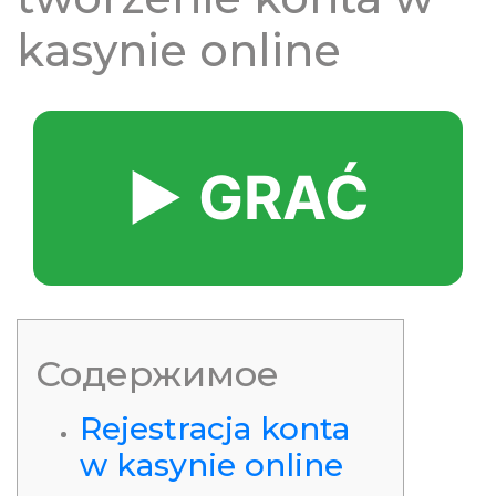
kasynie online
▶️ GRAĆ
Содержимое
Rejestracja konta
w kasynie online