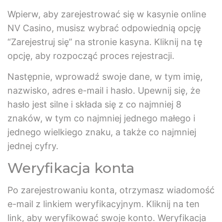
Wpierw, aby zarejestrować się w kasynie online
NV Casino, musisz wybrać odpowiednią opcję
“Zarejestruj się” na stronie kasyna. Kliknij na tę
opcję, aby rozpocząć proces rejestracji.
Następnie, wprowadź swoje dane, w tym imię,
nazwisko, adres e-mail i hasło. Upewnij się, że
hasło jest silne i składa się z co najmniej 8
znaków, w tym co najmniej jednego małego i
jednego wielkiego znaku, a także co najmniej
jednej cyfry.
Weryfikacja konta
Po zarejestrowaniu konta, otrzymasz wiadomość
e-mail z linkiem weryfikacyjnym. Kliknij na ten
link, aby weryfikować swoje konto. Weryfikacja