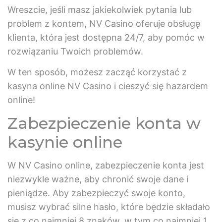
Wreszcie, jeśli masz jakiekolwiek pytania lub
problem z kontem, NV Casino oferuje obsługę
klienta, która jest dostępna 24/7, aby pomóc w
rozwiązaniu Twoich problemów.
W ten sposób, możesz zacząć korzystać z
kasyna online NV Casino i cieszyć się hazardem
online!
Zabezpieczenie konta w
kasynie online
W NV Casino online, zabezpieczenie konta jest
niezwykle ważne, aby chronić swoje dane i
pieniądze. Aby zabezpieczyć swoje konto,
musisz wybrać silne hasło, które będzie składało
się z co najmniej 8 znaków, w tym co najmniej 1