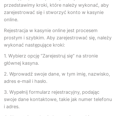
przedstawimy kroki, które należy wykonać, aby
zarejestrować się i stworzyć konto w kasynie
online.
Rejestracja w kasynie online jest procesem
prostym i szybkim. Aby zarejestrować się, należy
wykonać następujące kroki:
1. Wybierz opcję “Zarejestruj się” na stronie
głównej kasyna.
2. Wprowadź swoje dane, w tym imię, nazwisko,
adres e-mail i hasło.
3. Wypełnij formularz rejestracyjny, podając
swoje dane kontaktowe, takie jak numer telefonu
i adres.