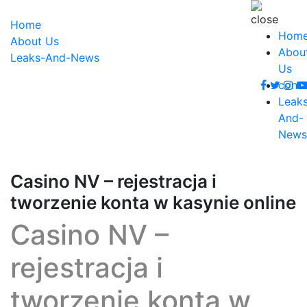
Home
Hom
About Us
Abou
Leaks-And-News
Us
conta
Leak
And-
News
Casino NV – rejestracja i
tworzenie konta w kasynie online
Casino NV –
rejestracja i
tworzenie konta w