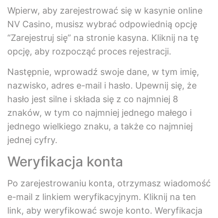
Wpierw, aby zarejestrować się w kasynie online
NV Casino, musisz wybrać odpowiednią opcję
“Zarejestruj się” na stronie kasyna. Kliknij na tę
opcję, aby rozpocząć proces rejestracji.
Następnie, wprowadź swoje dane, w tym imię,
nazwisko, adres e-mail i hasło. Upewnij się, że
hasło jest silne i składa się z co najmniej 8
znaków, w tym co najmniej jednego małego i
jednego wielkiego znaku, a także co najmniej
jednej cyfry.
Weryfikacja konta
Po zarejestrowaniu konta, otrzymasz wiadomość
e-mail z linkiem weryfikacyjnym. Kliknij na ten
link, aby weryfikować swoje konto. Weryfikacja