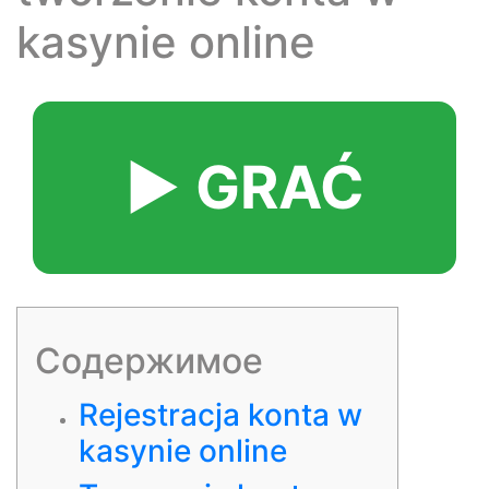
kasynie online
▶️ GRAĆ
Содержимое
Rejestracja konta w
kasynie online