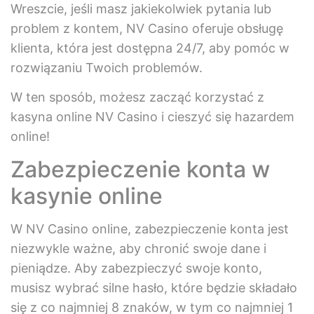
Wreszcie, jeśli masz jakiekolwiek pytania lub
problem z kontem, NV Casino oferuje obsługę
klienta, która jest dostępna 24/7, aby pomóc w
rozwiązaniu Twoich problemów.
W ten sposób, możesz zacząć korzystać z
kasyna online NV Casino i cieszyć się hazardem
online!
Zabezpieczenie konta w
kasynie online
W NV Casino online, zabezpieczenie konta jest
niezwykle ważne, aby chronić swoje dane i
pieniądze. Aby zabezpieczyć swoje konto,
musisz wybrać silne hasło, które będzie składało
się z co najmniej 8 znaków, w tym co najmniej 1