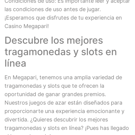
Condiciones de uso: Es importante leer y aceptar
las condiciones de uso antes de jugar.
¡Esperamos que disfrutes de tu experiencia en
Casino Megapari!
Descubre los mejores
tragamonedas y slots en
línea
En Megapari, tenemos una amplia variedad de
tragamonedas y slots que te ofrecen la
oportunidad de ganar grandes premios.
Nuestros juegos de azar están diseñados para
proporcionarte una experiencia emocionante y
divertida. ¿Quieres descubrir los mejores
tragamonedas y slots en línea? ¡Pues has llegado