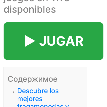
disponibles
▶️ JUGAR
Содержимое
Descubre los
mejores
tragamonedas y