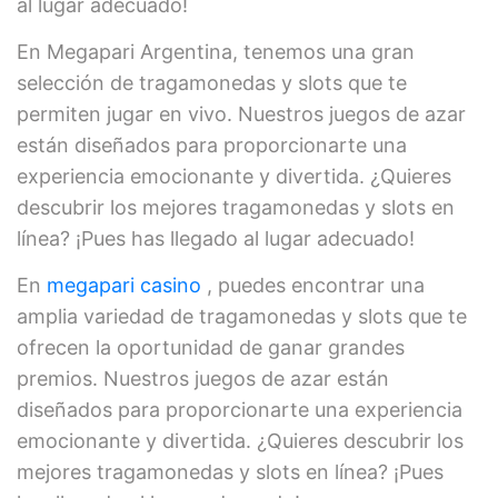
al lugar adecuado!
En Megapari Argentina, tenemos una gran
selección de tragamonedas y slots que te
permiten jugar en vivo. Nuestros juegos de azar
están diseñados para proporcionarte una
experiencia emocionante y divertida. ¿Quieres
descubrir los mejores tragamonedas y slots en
línea? ¡Pues has llegado al lugar adecuado!
En
megapari casino
, puedes encontrar una
amplia variedad de tragamonedas y slots que te
ofrecen la oportunidad de ganar grandes
premios. Nuestros juegos de azar están
diseñados para proporcionarte una experiencia
emocionante y divertida. ¿Quieres descubrir los
mejores tragamonedas y slots en línea? ¡Pues