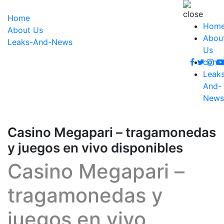
Home
Hom
About Us
Abou
Leaks-And-News
Us
conta
Leak
And-
News
Casino Megapari – tragamonedas
y juegos en vivo disponibles
Casino Megapari –
tragamonedas y
juegos en vivo