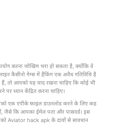
 उपयोग करना जोखिम भरा हो सकता है, क्योंकि वे
न कैसीनो गेम्स में हैकिंग एक अवैध गतिविधि है
हे हैं, तो आपको यह याद रखना चाहिए कि कोई भी
े पर ध्यान केंद्रित करना चाहिए।
 आपको एक एपीके फ़ाइल डाउनलोड करने के लिए कह
हें, जैसे कि आपका ईमेल पता और पासवर्ड। इस
ो Aviator hack apk के दावों से सावधान