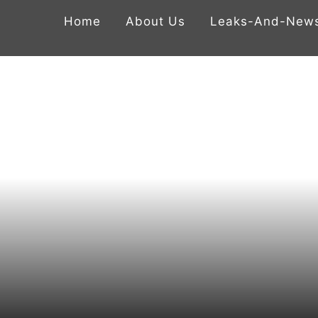
Home
About Us
Leaks-And-New