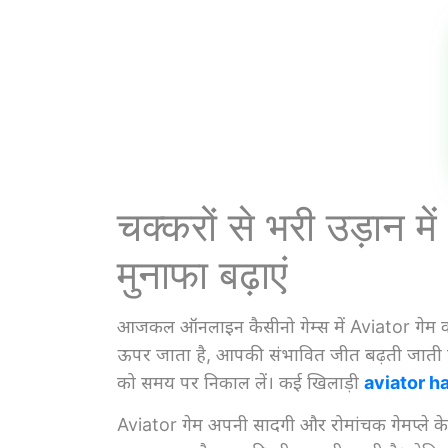
चक्करों से भरी उड़ा
मुनाफा बढ़ाएं
आजकल ऑनलाइन कैसीनो गेम्स में Aviator गेम का
ऊपर जाता है, आपकी संभावित जीत बढ़ती जाती ह
को समय पर निकाल लें। कई खिलाड़ी
aviator h
Aviator गेम अपनी सादगी और रोमांचक गेमप्ले क