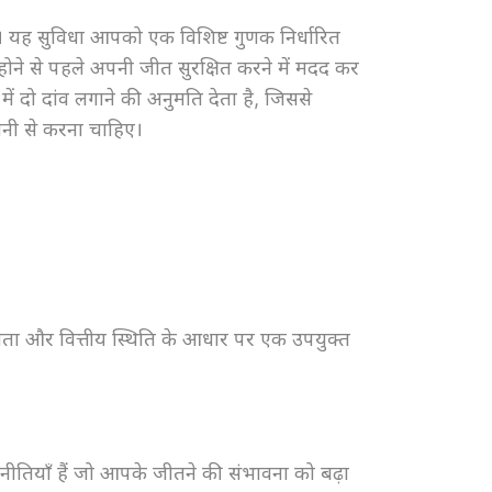
 यह सुविधा आपको एक विशिष्ट गुणक निर्धारित
े से पहले अपनी जीत सुरक्षित करने में मदद कर
दो दांव लगाने की अनुमति देता है, जिससे
नी से करना चाहिए।
ा और वित्तीय स्थिति के आधार पर एक उपयुक्त
णनीतियाँ हैं जो आपके जीतने की संभावना को बढ़ा