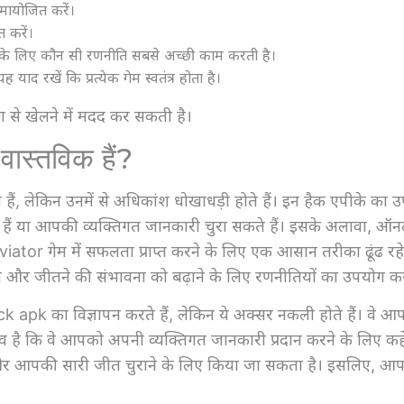
मायोजित करें।
 करें।
पके लिए कौन सी रणनीति सबसे अच्छी काम करती है।
याद रखें कि प्रत्येक गेम स्वतंत्र होता है।
 से खेलने में मदद कर सकती है।
स्तविक हैं?
हैं, लेकिन उनमें से अधिकांश धोखाधड़ी होते हैं। इन हैक एपीके का
ं या आपकी व्यक्तिगत जानकारी चुरा सकते हैं। इसके अलावा, ऑनलाइ
iator गेम में सफलता प्राप्त करने के लिए एक आसान तरीका ढूंढ र
े और जीतने की संभावना को बढ़ाने के लिए रणनीतियों का उपयोग करन
apk का विज्ञापन करते हैं, लेकिन ये अक्सर नकली होते हैं। वे
ंभव है कि वे आपको अपनी व्यक्तिगत जानकारी प्रदान करने के लिए क
 आपकी सारी जीत चुराने के लिए किया जा सकता है। इसलिए, आपक