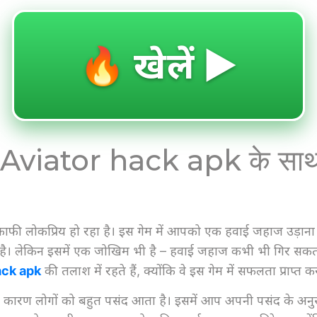
🔥 खेलें ▶️
न में Aviator hack apk के स
फी लोकप्रिय हो रहा है। इस गेम में आपको एक हवाई जहाज उड़ाना 
ै। लेकिन इसमें एक जोखिम भी है – हवाई जहाज कभी भी गिर सकता
ack apk
की तलाश में रहते हैं, क्योंकि वे इस गेम में सफलता प्राप्
े कारण लोगों को बहुत पसंद आता है। इसमें आप अपनी पसंद के अनुस