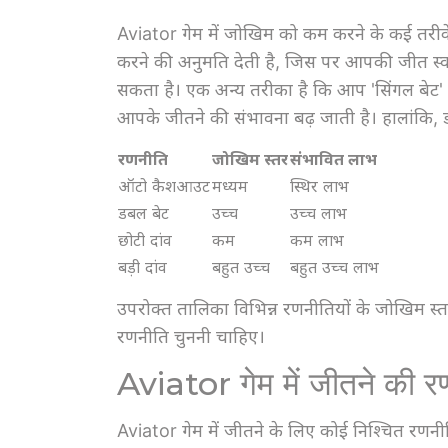
Aviator गेम में जोखिम को कम करने के कई तरीक
करने की अनुमति देती है, जिस पर आपकी जीत स्व
सकता है। एक अन्य तरीका है कि आप 'सिंगल बेट' 
आपके जीतने की संभावना बढ़ जाती है। हालांकि
रणनीति
जोखिम स्तर
संभावित लाभ
ऑटो कैशआउट
मध्यम
स्थिर लाभ
डबल बेट
उच्च
उच्च लाभ
छोटी दांव
कम
कम लाभ
बड़ी दांव
बहुत उच्च
बहुत उच्च लाभ
उपरोक्त तालिका विभिन्न रणनीतियों के जोखिम 
रणनीति चुननी चाहिए।
Aviator गेम में जीतने की रण
Aviator गेम में जीतने के लिए कोई निश्चित रणनीत