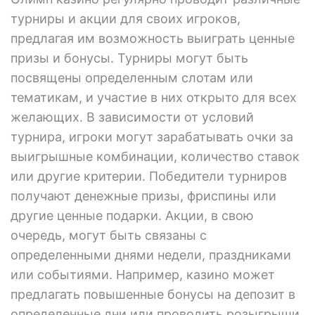
турниры и акции для своих игроков,
предлагая им возможность выиграть ценные
призы и бонусы. Турниры могут быть
посвящены определенным слотам или
тематикам, и участие в них открыто для всех
желающих. В зависимости от условий
турнира, игроки могут зарабатывать очки за
выигрышные комбинации, количество ставок
или другие критерии. Победители турниров
получают денежные призы, фриспины или
другие ценные подарки. Акции, в свою
очередь, могут быть связаны с
определенными днями недели, праздниками
или событиями. Например, казино может
предлагать повышенные бонусы на депозит в
определенные дни или проводить розыгрыши