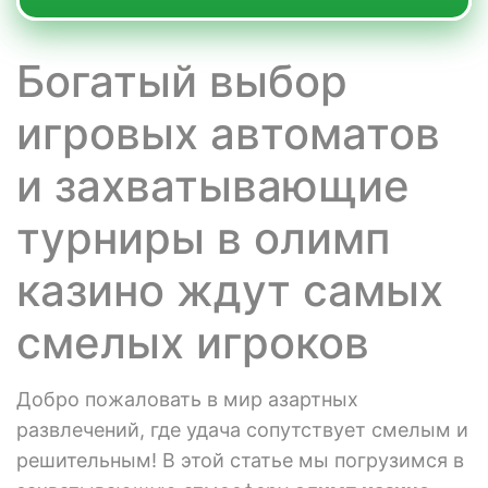
Богатый выбор
игровых автоматов
и захватывающие
турниры в олимп
казино ждут самых
смелых игроков
Добро пожаловать в мир азартных
развлечений, где удача сопутствует смелым и
решительным! В этой статье мы погрузимся в