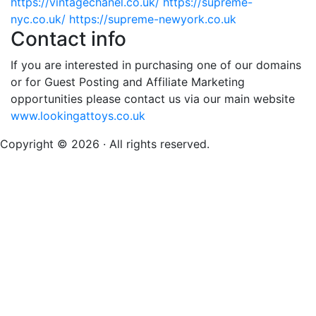
https://vintagechanel.co.uk/
https://supreme-
nyc.co.uk/
https://supreme-newyork.co.uk
Contact info
If you are interested in purchasing one of our domains
or for Guest Posting and Affiliate Marketing
opportunities please contact us via our main website
www.lookingattoys.co.uk
Copyright © 2026 · All rights reserved.