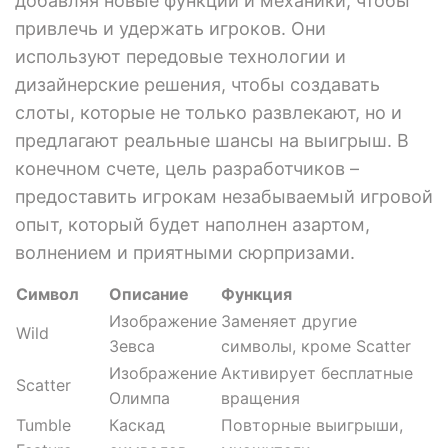
добавляя новые функции и механики, чтобы
привлечь и удержать игроков. Они
используют передовые технологии и
дизайнерские решения, чтобы создавать
слоты, которые не только развлекают, но и
предлагают реальные шансы на выигрыш. В
конечном счете, цель разработчиков –
предоставить игрокам незабываемый игровой
опыт, который будет наполнен азартом,
волнением и приятными сюрпризами.
Символ
Описание
Функция
Изображение
Заменяет другие
Wild
Зевса
символы, кроме Scatter
Изображение
Активирует бесплатные
Scatter
Олимпа
вращения
Tumble
Каскад
Повторные выигрыши,