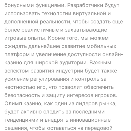
бонусными функциями. Разработчики будут
использовать технологии виртуальной и
дополненной реальности, чтобы создать еще
более реалистичные и захватывающие
игровые опыты. Кроме того, мы можем
ожидать дальнейшее развитие мобильных
платформ и увеличение доступности онлайн-
казино для широкой аудитории. Важным
аспектом развития индустрии будет также
усиление регулирования и контроль за
честностью игр, что позволит обеспечить
безопасность и защиту интересов игроков.
Олимп казино, как один из лидеров рынка,
будет активно следить за последними
тенденциями и внедрять инновационные
решения, чтобы оставаться на передовой