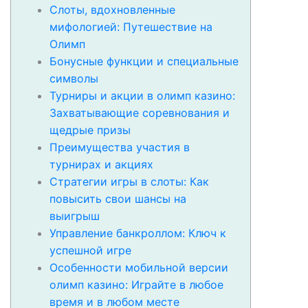
Слоты, вдохновленные
мифологией: Путешествие на
Олимп
Бонусные функции и специальные
символы
Турниры и акции в олимп казино:
Захватывающие соревнования и
щедрые призы
Преимущества участия в
турнирах и акциях
Стратегии игры в слоты: Как
повысить свои шансы на
выигрыш
Управление банкроллом: Ключ к
успешной игре
Особенности мобильной версии
олимп казино: Играйте в любое
время и в любом месте