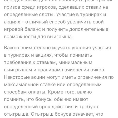
призов среди игроков, сделавших ставки на
определенные слоты. Участие в турнирах и
акциях – отличный способ увеличить свой
игровой баланс и получить дополнительные
возможности для выигрыша.
Важно внимательно изучать условия участия
в турнирах и акциях, чтобы понимать
требования к ставкам, минимальным
выигрышам и правилам начисления очков.
Некоторые акции могут иметь ограничения по
максимальной ставке или определенным
способам оплаты. Кроме того, важно
помнить, что бонусы обычно имеют
определенный срок действия и требуют
отыгрыша. Отыгрыш бонуса означает, что