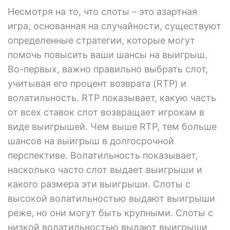
Несмотря на то, что слоты – это азартная
игра, основанная на случайности, существуют
определенные стратегии, которые могут
помочь повысить ваши шансы на выигрыш.
Во-первых, важно правильно выбрать слот,
учитывая его процент возврата (RTP) и
волатильность. RTP показывает, какую часть
от всех ставок слот возвращает игрокам в
виде выигрышей. Чем выше RTP, тем больше
шансов на выигрыш в долгосрочной
перспективе. Волатильность показывает,
насколько часто слот выдает выигрыши и
какого размера эти выигрыши. Слоты с
высокой волатильностью выдают выигрыши
реже, но они могут быть крупными. Слоты с
низкой волатильностью выдают выигрыши