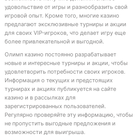
удовольствие от игры и разнообразить свой
игровой опыт. Кроме того, многие казино
предлагают эксклюзивные турниры и акции
для своих VIP-игроков, что делает игру еще
более привлекательной и выгодной.
Олимп казино постоянно разрабатывает
новые и интересные турниры и акции, чтобы
удовлетворить потребности своих игроков.
Информация о текущих и предстоящих
турнирах и акциях публикуется на сайте
казино и в рассылках для
зарегистрированных пользователей.
Регулярно проверяйте эту информацию, чтобы
не пропустить выгодные предложения и
возможности для выигрыша.