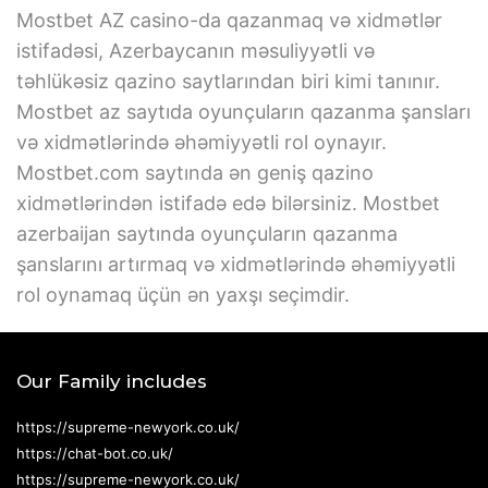
Mostbet AZ casino-da qazanmaq və xidmətlər
istifadəsi, Azerbaycanın məsuliyyətli və
təhlükəsiz qazino saytlarından biri kimi tanınır.
Mostbet az saytıda oyunçuların qazanma şansları
və xidmətlərində əhəmiyyətli rol oynayır.
Mostbet.com saytında ən geniş qazino
xidmətlərindən istifadə edə bilərsiniz. Mostbet
azerbaijan saytında oyunçuların qazanma
şanslarını artırmaq və xidmətlərində əhəmiyyətli
rol oynamaq üçün ən yaxşı seçimdir.
Our Family includes
https://supreme-newyork.co.uk/
https://chat-bot.co.uk/
https://supreme-newyork.co.uk/