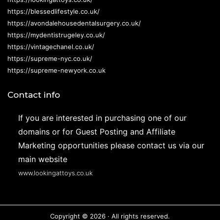
https://blessedlifestyle.co.uk/
https://avondalehousedentalsurgery.co.uk/
https://mydentistrugeley.co.uk/
https://vintagechanel.co.uk/
https://supreme-nyc.co.uk/
https://supreme-newyork.co.uk
Contact info
If you are interested in purchasing one of our
domains or for Guest Posting and Affiliate
Marketing opportunities please contact us via our
main website
www.lookingattoys.co.uk
Copyright © 2026 · All rights reserved.