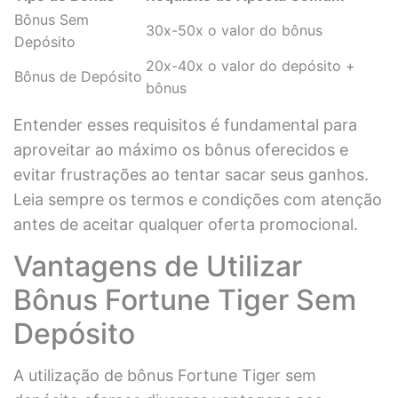
Bônus Sem
30x-50x o valor do bônus
Depósito
20x-40x o valor do depósito +
Bônus de Depósito
bônus
Entender esses requisitos é fundamental para
aproveitar ao máximo os bônus oferecidos e
evitar frustrações ao tentar sacar seus ganhos.
Leia sempre os termos e condições com atenção
antes de aceitar qualquer oferta promocional.
Vantagens de Utilizar
Bônus Fortune Tiger Sem
Depósito
A utilização de bônus Fortune Tiger sem