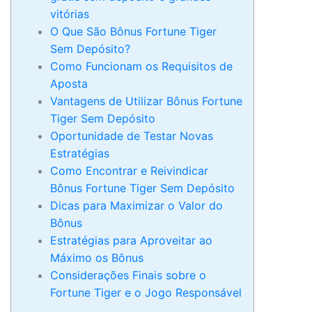
vitórias
O Que São Bônus Fortune Tiger
Sem Depósito?
Como Funcionam os Requisitos de
Aposta
Vantagens de Utilizar Bônus Fortune
Tiger Sem Depósito
Oportunidade de Testar Novas
Estratégias
Como Encontrar e Reivindicar
Bônus Fortune Tiger Sem Depósito
Dicas para Maximizar o Valor do
Bônus
Estratégias para Aproveitar ao
Máximo os Bônus
Considerações Finais sobre o
Fortune Tiger e o Jogo Responsável