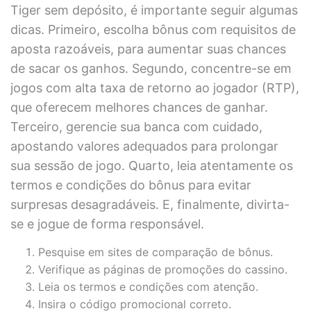
Tiger sem depósito, é importante seguir algumas
dicas. Primeiro, escolha bônus com requisitos de
aposta razoáveis, para aumentar suas chances
de sacar os ganhos. Segundo, concentre-se em
jogos com alta taxa de retorno ao jogador (RTP),
que oferecem melhores chances de ganhar.
Terceiro, gerencie sua banca com cuidado,
apostando valores adequados para prolongar
sua sessão de jogo. Quarto, leia atentamente os
termos e condições do bônus para evitar
surpresas desagradáveis. E, finalmente, divirta-
se e jogue de forma responsável.
Pesquise em sites de comparação de bônus.
Verifique as páginas de promoções do cassino.
Leia os termos e condições com atenção.
Insira o código promocional correto.