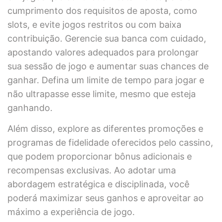
cumprimento dos requisitos de aposta, como
slots, e evite jogos restritos ou com baixa
contribuição. Gerencie sua banca com cuidado,
apostando valores adequados para prolongar
sua sessão de jogo e aumentar suas chances de
ganhar. Defina um limite de tempo para jogar e
não ultrapasse esse limite, mesmo que esteja
ganhando.
Além disso, explore as diferentes promoções e
programas de fidelidade oferecidos pelo cassino,
que podem proporcionar bônus adicionais e
recompensas exclusivas. Ao adotar uma
abordagem estratégica e disciplinada, você
poderá maximizar seus ganhos e aproveitar ao
máximo a experiência de jogo.