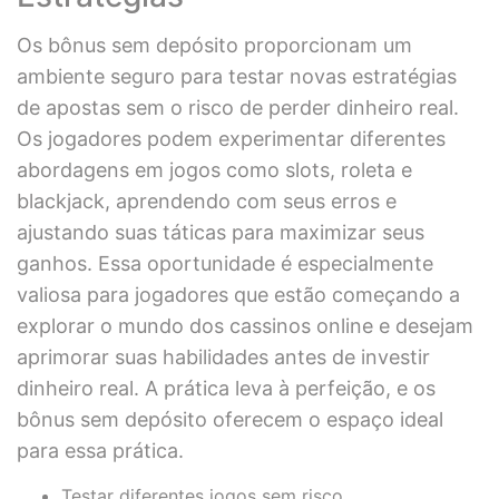
Os bônus sem depósito proporcionam um
ambiente seguro para testar novas estratégias
de apostas sem o risco de perder dinheiro real.
Os jogadores podem experimentar diferentes
abordagens em jogos como slots, roleta e
blackjack, aprendendo com seus erros e
ajustando suas táticas para maximizar seus
ganhos. Essa oportunidade é especialmente
valiosa para jogadores que estão começando a
explorar o mundo dos cassinos online e desejam
aprimorar suas habilidades antes de investir
dinheiro real. A prática leva à perfeição, e os
bônus sem depósito oferecem o espaço ideal
para essa prática.
Testar diferentes jogos sem risco.