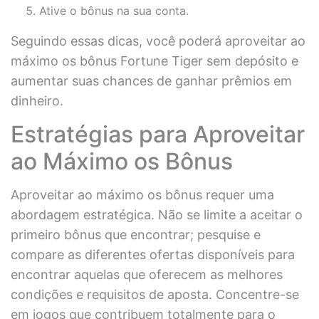
Ative o bônus na sua conta.
Seguindo essas dicas, você poderá aproveitar ao
máximo os bônus Fortune Tiger sem depósito e
aumentar suas chances de ganhar prêmios em
dinheiro.
Estratégias para Aproveitar
ao Máximo os Bônus
Aproveitar ao máximo os bônus requer uma
abordagem estratégica. Não se limite a aceitar o
primeiro bônus que encontrar; pesquise e
compare as diferentes ofertas disponíveis para
encontrar aquelas que oferecem as melhores
condições e requisitos de aposta. Concentre-se
em jogos que contribuem totalmente para o