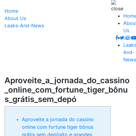
Home
Hom
About Us
Abou
Leaks-And-News
Us
conta
Leak
And-
News
Aproveite_a_jornada_do_cassino
_online_com_fortune_tiger_bônu
s_grátis_sem_depó
Aproveite a jornada do cassino
online com fortune tiger bônus
grátis sem depósito e grandes