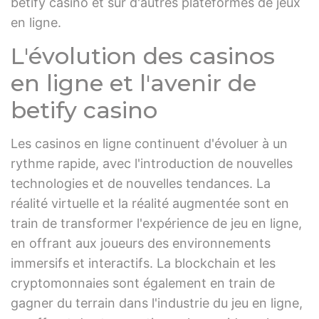
betify casino et sur d'autres plateformes de jeux
en ligne.
L'évolution des casinos
en ligne et l'avenir de
betify casino
Les casinos en ligne continuent d'évoluer à un
rythme rapide, avec l'introduction de nouvelles
technologies et de nouvelles tendances. La
réalité virtuelle et la réalité augmentée sont en
train de transformer l'expérience de jeu en ligne,
en offrant aux joueurs des environnements
immersifs et interactifs. La blockchain et les
cryptomonnaies sont également en train de
gagner du terrain dans l'industrie du jeu en ligne,