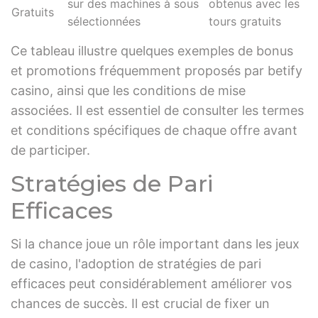
sur des machines à sous
obtenus avec les
Gratuits
sélectionnées
tours gratuits
Ce tableau illustre quelques exemples de bonus
et promotions fréquemment proposés par betify
casino, ainsi que les conditions de mise
associées. Il est essentiel de consulter les termes
et conditions spécifiques de chaque offre avant
de participer.
Stratégies de Pari
Efficaces
Si la chance joue un rôle important dans les jeux
de casino, l'adoption de stratégies de pari
efficaces peut considérablement améliorer vos
chances de succès. Il est crucial de fixer un