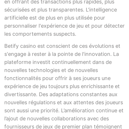
en offrant des transactions plus rapides, plus
sécurisées et plus transparentes. L'intelligence
artificielle est de plus en plus utilisée pour
personnaliser l'expérience de jeu et pour détecter
les comportements suspects.
Betify casino est conscient de ces évolutions et
s'engage à rester à la pointe de l'innovation. La
plateforme investit continuellement dans de
nouvelles technologies et de nouvelles
fonctionnalités pour offrir à ses joueurs une
expérience de jeu toujours plus enrichissante et
divertissante. Des adaptations constantes aux
nouvelles régulations et aux attentes des joueurs
sont aussi une priorité. L’amélioration continue et
l’ajout de nouvelles collaborations avec des
fournisseurs de jeux de premier plan témoignent