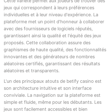
Cette variété permet aux joueurs de trouver des
jeux qui correspondent à leurs préférences
individuelles et à leur niveau d'expérience. La
plateforme met un point d'honneur à collaborer
avec des fournisseurs de logiciels réputés,
garantissant ainsi la qualité et l'équité des jeux
proposés. Cette collaboration assure des
graphismes de haute qualité, des fonctionnalités
innovantes et des générateurs de nombres
aléatoires certifiés, garantissant des résultats
aléatoires et transparents.
L'un des principaux atouts de betify casino est
son architecture intuitive et son interface
conviviale. La navigation sur la plateforme est
simple et fluide, même pour les débutants. Les
jeux sont facilement accessibles et bien