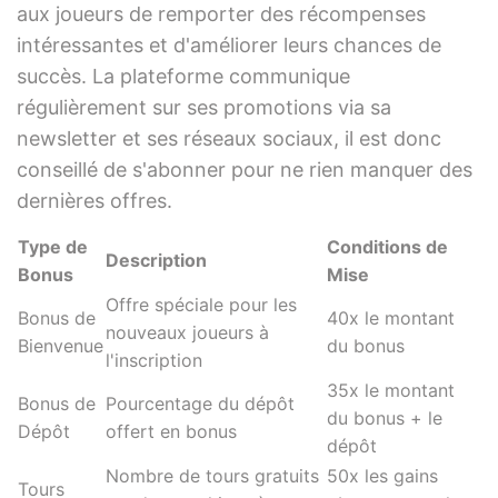
aux joueurs de remporter des récompenses
intéressantes et d'améliorer leurs chances de
succès. La plateforme communique
régulièrement sur ses promotions via sa
newsletter et ses réseaux sociaux, il est donc
conseillé de s'abonner pour ne rien manquer des
dernières offres.
Type de
Conditions de
Description
Bonus
Mise
Offre spéciale pour les
Bonus de
40x le montant
nouveaux joueurs à
Bienvenue
du bonus
l'inscription
35x le montant
Bonus de
Pourcentage du dépôt
du bonus + le
Dépôt
offert en bonus
dépôt
Nombre de tours gratuits
50x les gains
Tours