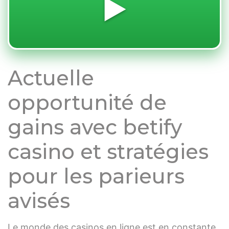
▶️
Actuelle
opportunité de
gains avec betify
casino et stratégies
pour les parieurs
avisés
Le monde des casinos en ligne est en constante