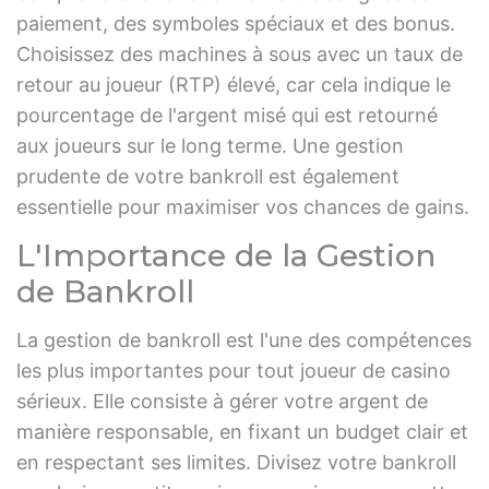
paiement, des symboles spéciaux et des bonus.
Choisissez des machines à sous avec un taux de
retour au joueur (RTP) élevé, car cela indique le
pourcentage de l'argent misé qui est retourné
aux joueurs sur le long terme. Une gestion
prudente de votre bankroll est également
essentielle pour maximiser vos chances de gains.
L'Importance de la Gestion
de Bankroll
La gestion de bankroll est l'une des compétences
les plus importantes pour tout joueur de casino
sérieux. Elle consiste à gérer votre argent de
manière responsable, en fixant un budget clair et
en respectant ses limites. Divisez votre bankroll