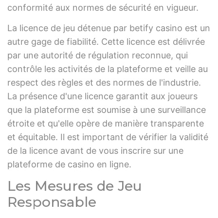
conformité aux normes de sécurité en vigueur.
La licence de jeu détenue par betify casino est un
autre gage de fiabilité. Cette licence est délivrée
par une autorité de régulation reconnue, qui
contrôle les activités de la plateforme et veille au
respect des règles et des normes de l'industrie.
La présence d'une licence garantit aux joueurs
que la plateforme est soumise à une surveillance
étroite et qu'elle opère de manière transparente
et équitable. Il est important de vérifier la validité
de la licence avant de vous inscrire sur une
plateforme de casino en ligne.
Les Mesures de Jeu
Responsable