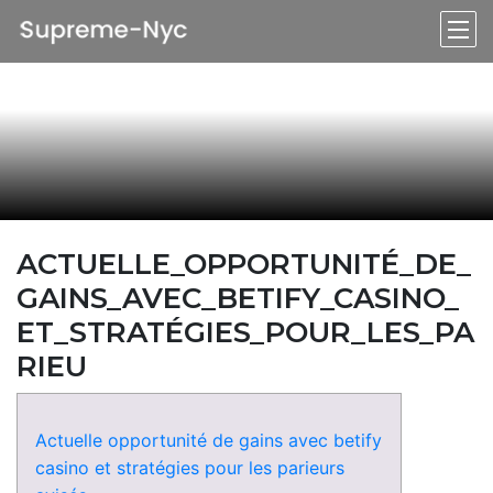
ACTUELLE_OPPORTUNITÉ_DE_
GAINS_AVEC_BETIFY_CASINO_
ET_STRATÉGIES_POUR_LES_PA
RIEU
Actuelle opportunité de gains avec betify
casino et stratégies pour les parieurs