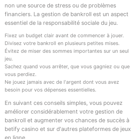
non une source de stress ou de problèmes
financiers. La gestion de bankroll est un aspect
essentiel de la responsabilité sociale du jeu.
Fixez un budget clair avant de commencer à jouer.
Divisez votre bankroll en plusieurs petites mises.
Évitez de miser des sommes importantes sur un seul
jeu.
Sachez quand vous arrêter, que vous gagniez ou que
vous perdiez.
Ne jouez jamais avec de l'argent dont vous avez
besoin pour vos dépenses essentielles.
En suivant ces conseils simples, vous pouvez
améliorer considérablement votre gestion de
bankroll et augmenter vos chances de succès à
betify casino et sur d'autres plateformes de jeux
en ligne.