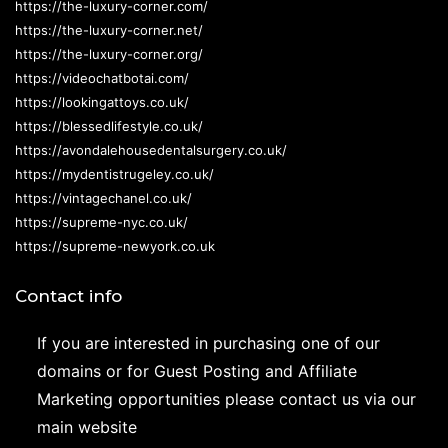
https://the-luxury-corner.com/
https://the-luxury-corner.net/
https://the-luxury-corner.org/
https://videochatbotai.com/
https://lookingattoys.co.uk/
https://blessedlifestyle.co.uk/
https://avondalehousedentalsurgery.co.uk/
https://mydentistrugeley.co.uk/
https://vintagechanel.co.uk/
https://supreme-nyc.co.uk/
https://supreme-newyork.co.uk
Contact info
If you are interested in purchasing one of our
domains or for Guest Posting and Affiliate
Marketing opportunities please contact us via our
main website