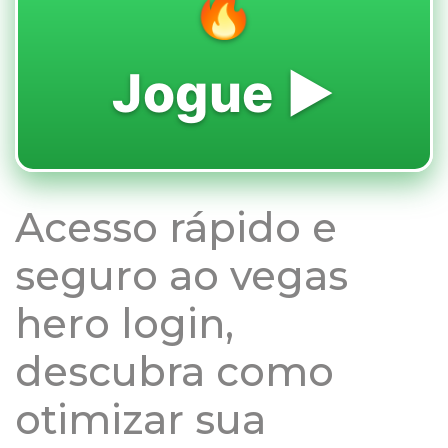
🔥
Jogue ▶️
Acesso rápido e
seguro ao vegas
hero login,
descubra como
otimizar sua