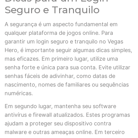
Seguro e Tranquilo
A segurança é um aspecto fundamental em
qualquer plataforma de jogos online. Para
garantir um login seguro e tranquilo no Vegas
Hero, é importante seguir algumas dicas simples,
mas eficazes. Em primeiro lugar, utilize uma
senha forte e única para sua conta. Evite utilizar
senhas fáceis de adivinhar, como datas de
nascimento, nomes de familiares ou sequências
numéricas.
Em segundo lugar, mantenha seu software
antivírus e firewall atualizados. Estes programas
ajudam a proteger seu dispositivo contra
malware e outras ameaças online. Em terceiro