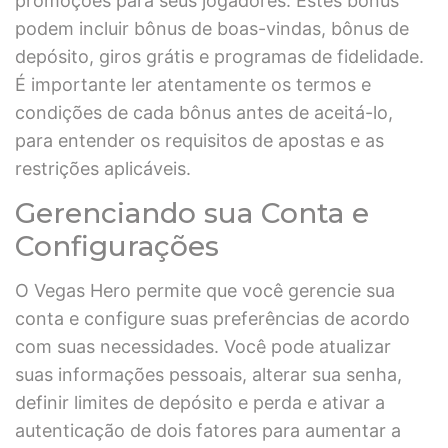
promoções para seus jogadores. Estes bônus
podem incluir bônus de boas-vindas, bônus de
depósito, giros grátis e programas de fidelidade.
É importante ler atentamente os termos e
condições de cada bônus antes de aceitá-lo,
para entender os requisitos de apostas e as
restrições aplicáveis.
Gerenciando sua Conta e
Configurações
O Vegas Hero permite que você gerencie sua
conta e configure suas preferências de acordo
com suas necessidades. Você pode atualizar
suas informações pessoais, alterar sua senha,
definir limites de depósito e perda e ativar a
autenticação de dois fatores para aumentar a