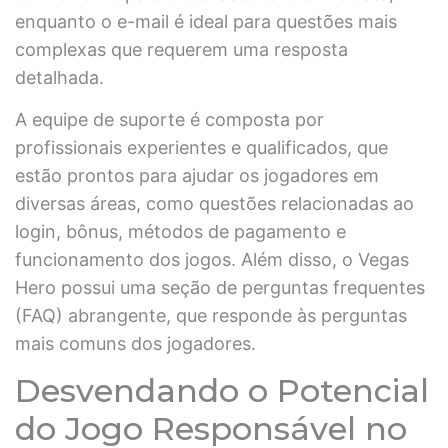
enquanto o e-mail é ideal para questões mais
complexas que requerem uma resposta
detalhada.
A equipe de suporte é composta por
profissionais experientes e qualificados, que
estão prontos para ajudar os jogadores em
diversas áreas, como questões relacionadas ao
login, bônus, métodos de pagamento e
funcionamento dos jogos. Além disso, o Vegas
Hero possui uma seção de perguntas frequentes
(FAQ) abrangente, que responde às perguntas
mais comuns dos jogadores.
Desvendando o Potencial
do Jogo Responsável no