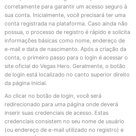
corretamente para garantir um acesso seguro à
sua conta. Inicialmente, você precisará ter uma
conta registrada na plataforma. Caso ainda não
possua, o processo de registro é rápido e solicita
informações básicas como nome, endereço de
e-mail e data de nascimento. Após a criação da
conta, o primeiro passo para o login é acessar o
site oficial do Vegas Hero. Geralmente, o botão
de login está localizado no canto superior direito
da página inicial.
Ao clicar no botão de login, você será
redirecionado para uma página onde deverá
inserir suas credenciais de acesso. Estas
credenciais consistem no seu nome de usuário
(ou endereço de e-mail utilizado no registro) e