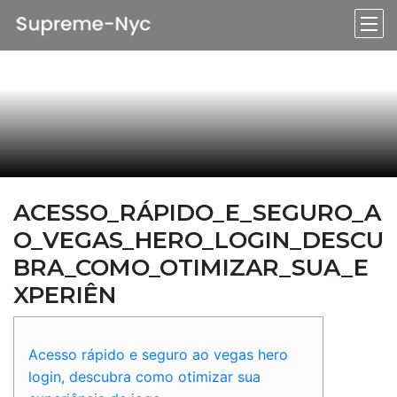
ACESSO_RÁPIDO_E_SEGURO_A
O_VEGAS_HERO_LOGIN_DESCU
BRA_COMO_OTIMIZAR_SUA_E
XPERIÊN
Acesso rápido e seguro ao vegas hero
login, descubra como otimizar sua