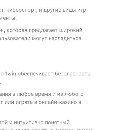
, киберспорт, и другие виды игр.
менты.
ок, которая предлагает широкий
пользователи могут насладиться
ло 1win обеспечивает безопасность
.
ания в любое время и из любого
рт или играть в онлайн-казино в
той и интуитивно понятный