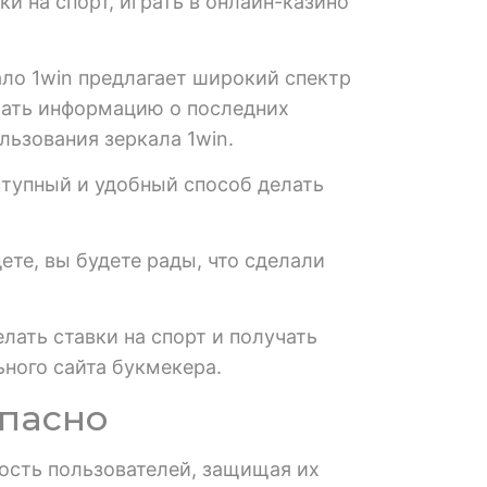
ки на спорт, играть в онлайн-казино
ло 1win предлагает широкий спектр
учать информацию о последних
льзования зеркала 1win.
ступный и удобный способ делать
ете, вы будете рады, что сделали
елать ставки на спорт и получать
ного сайта букмекера.
опасно
ость пользователей, защищая их