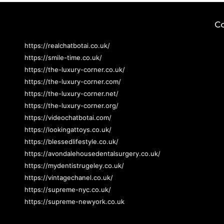
Co
https://realchatbotai.co.uk/
https://smile-time.co.uk/
https://the-luxury-corner.co.uk/
https://the-luxury-corner.com/
https://the-luxury-corner.net/
https://the-luxury-corner.org/
https://videochatbotai.com/
https://lookingattoys.co.uk/
https://blessedlifestyle.co.uk/
https://avondalehousedentalsurgery.co.uk/
https://mydentistrugeley.co.uk/
https://vintagechanel.co.uk/
https://supreme-nyc.co.uk/
https://supreme-newyork.co.uk