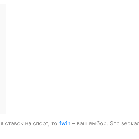
 ставок на спорт, то
1win
– ваш выбор. Это зерка