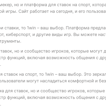
мекер, но и платформа для ставок на спорт, кото
й игры. Сайт работает на сегодня, и его пользо
и ставки, то 1win – ваш выбор. Платформа предл
т, киберспорт, и другие виды игр. Вы можете нас
трументы.
 ставок, но и сообщество игроков, которые могут
тр функций, включая возможность общения с дру
.
 ставок на спорт, то 1win – ваш выбор. Это зерк
 пользователи могут насладиться комфортной и бе
рма для ставок, но и сообщество игроков, которы
тр функций, включая возможность общения с дру
.