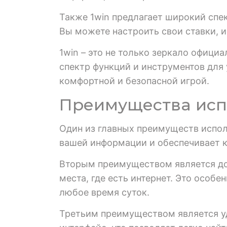
Также 1win предлагает широкий спек
Вы можете настроить свои ставки, 
1win – это не только зеркало офици
спектр функций и инструментов для 
комфортной и безопасной игрой.
Преимущества испо
Один из главных преимуществ исполь
вашей информации и обеспечивает к
Вторым преимуществом является дос
места, где есть интернет. Это особе
любое время суток.
Третьим преимуществом является уд