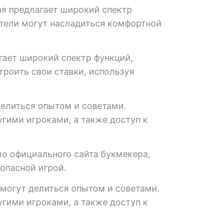
рая предлагает широкий спектр
ватели могут насладиться комфортной
агает широкий спектр функций,
троить свои ставки, используя
 делиться опытом и советами.
гими игроками, а также доступ к
ало официального сайта букмекера,
зопасной игрой.
е могут делиться опытом и советами.
гими игроками, а также доступ к