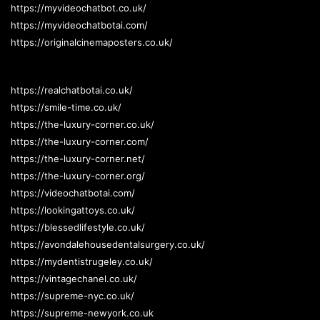
https://myvideochatbot.co.uk/
https://myvideochatbotai.com/
https://originalcinemaposters.co.uk/
https://realchatbotai.co.uk/
https://smile-time.co.uk/
https://the-luxury-corner.co.uk/
https://the-luxury-corner.com/
https://the-luxury-corner.net/
https://the-luxury-corner.org/
https://videochatbotai.com/
https://lookingattoys.co.uk/
https://blessedlifestyle.co.uk/
https://avondalehousedentalsurgery.co.uk/
https://mydentistrugeley.co.uk/
https://vintagechanel.co.uk/
https://supreme-nyc.co.uk/
https://supreme-newyork.co.uk