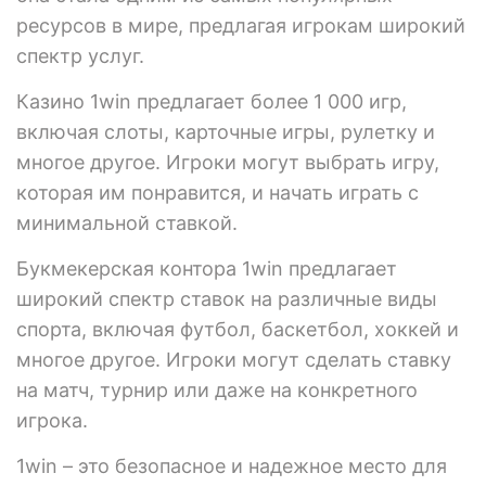
ресурсов в мире, предлагая игрокам широкий
спектр услуг.
Казино 1win предлагает более 1 000 игр,
включая слоты, карточные игры, рулетку и
многое другое. Игроки могут выбрать игру,
которая им понравится, и начать играть с
минимальной ставкой.
Букмекерская контора 1win предлагает
широкий спектр ставок на различные виды
спорта, включая футбол, баскетбол, хоккей и
многое другое. Игроки могут сделать ставку
на матч, турнир или даже на конкретного
игрока.
1win – это безопасное и надежное место для