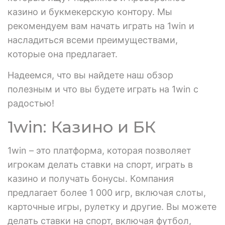
казино и букмекерскую контору. Мы
рекомендуем вам начать играть на 1win и
насладиться всеми преимуществами,
которые она предлагает.
Надеемся, что вы найдете наш обзор
полезным и что вы будете играть на 1win с
радостью!
1win: Казино и БК
1win – это платформа, которая позволяет
игрокам делать ставки на спорт, играть в
казино и получать бонусы. Компания
предлагает более 1 000 игр, включая слоты,
карточные игры, рулетку и другие. Вы можете
делать ставки на спорт, включая футбол,