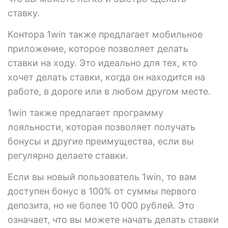
ставку.
Контора 1win также предлагает мобильное
приложение, которое позволяет делать
ставки на ходу. Это идеально для тех, кто
хочет делать ставки, когда он находится на
работе, в дороге или в любом другом месте.
1win также предлагает программу
лояльности, которая позволяет получать
бонусы и другие преимущества, если вы
регулярно делаете ставки.
Если вы новый пользователь 1win, то вам
доступен бонус в 100% от суммы первого
депозита, но не более 10 000 рублей. Это
означает, что вы можете начать делать ставки