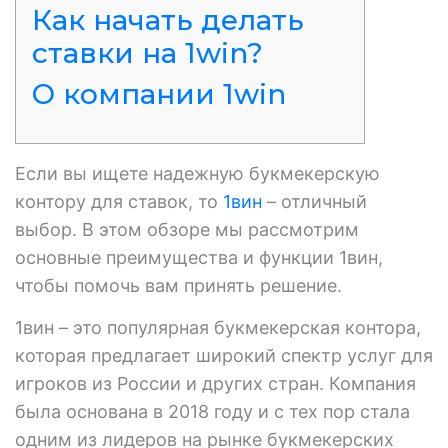
Как начать делать
ставки на 1win?
О компании 1win
Если вы ищете надежную букмекерскую
контору для ставок, то
1вин
– отличный
выбор. В этом обзоре мы рассмотрим
основные преимущества и функции 1вин,
чтобы помочь вам принять решение.
1вин – это популярная букмекерская контора,
которая предлагает широкий спектр услуг для
игроков из России и других стран. Компания
была основана в 2018 году и с тех пор стала
одним из лидеров на рынке букмекерских