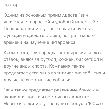
контор.
Одним из основных преимуществ 1вин
является его простой и удобный интерфейс.
Пользователи могут легко найти нужные
функции и сделать ставки, не тратя много
времени на изучение интерфейса.
Кроме того, 1вин предлагает широкий спектр
ставок, включая футбол, хоккей, баскетбол и
другие виды спорта. Компания также
предлагает ставки на политические события и
другие не спортивные события.
1вин также предлагает различные бонусы и
акции для новых и постоянных клиентов.
Новые игроки могут получить бонус в 100% от