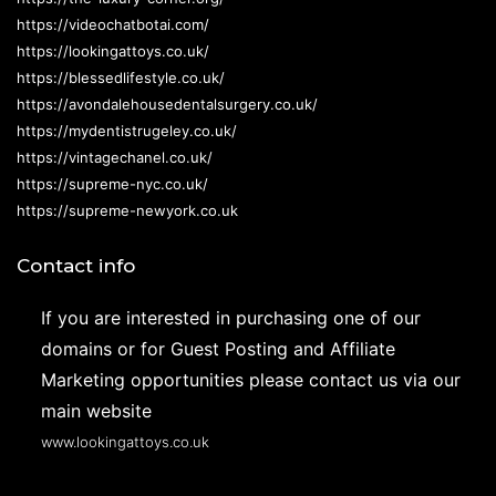
https://videochatbotai.com/
https://lookingattoys.co.uk/
https://blessedlifestyle.co.uk/
https://avondalehousedentalsurgery.co.uk/
https://mydentistrugeley.co.uk/
https://vintagechanel.co.uk/
https://supreme-nyc.co.uk/
https://supreme-newyork.co.uk
Contact info
If you are interested in purchasing one of our
domains or for Guest Posting and Affiliate
Marketing opportunities please contact us via our
main website
www.lookingattoys.co.uk