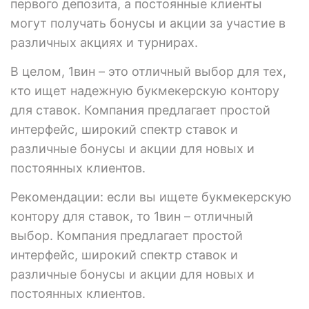
первого депозита, а постоянные клиенты
могут получать бонусы и акции за участие в
различных акциях и турнирах.
В целом, 1вин – это отличный выбор для тех,
кто ищет надежную букмекерскую контору
для ставок. Компания предлагает простой
интерфейс, широкий спектр ставок и
различные бонусы и акции для новых и
постоянных клиентов.
Рекомендации: если вы ищете букмекерскую
контору для ставок, то 1вин – отличный
выбор. Компания предлагает простой
интерфейс, широкий спектр ставок и
различные бонусы и акции для новых и
постоянных клиентов.