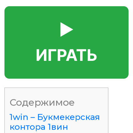
▶️
ИГРАТЬ
Содержимое
1win – Букмекерская
контора 1вин