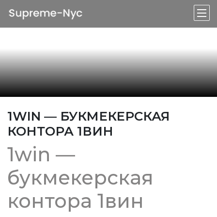
1WIN — БУКМЕКЕРСКАЯ
КОНТОРА 1ВИН
1win —
букмекерская
контора 1вин