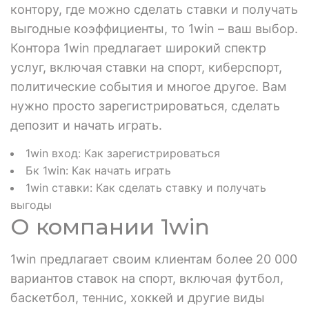
контору, где можно сделать ставки и получать
выгодные коэффициенты, то 1win – ваш выбор.
Контора 1win предлагает широкий спектр
услуг, включая ставки на спорт, киберспорт,
политические события и многое другое. Вам
нужно просто зарегистрироваться, сделать
депозит и начать играть.
1win вход: Как зарегистрироваться
Бк 1win: Как начать играть
1win ставки: Как сделать ставку и получать
выгоды
О компании 1win
1win предлагает своим клиентам более 20 000
вариантов ставок на спорт, включая футбол,
баскетбол, теннис, хоккей и другие виды