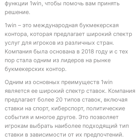
функции 1win, чтобы помочь вам принять
решение.
1win – это международная букмекерская
контора, которая предлагает широкий спектр
услуг для игроков из различных стран.
Компания была основана в 2018 году и с тех
пор стала одним из лидеров на рынке
букмекерских контор.
Одним из основных преимуществ 1win
является ее широкий спектр ставок. Компания
предлагает более 20 типов ставок, включая
ставки на спорт, киберспорт, политические
события и многое другое. Это позволяет
игрокам выбрать наиболее подходящий тип
ставки в зависимости от их предпочтений.