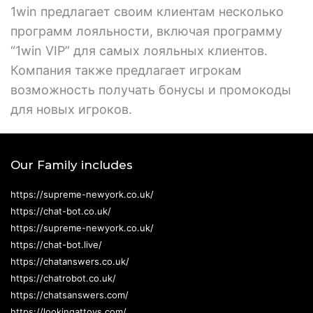
1win предлагает своим клиентам несколько
программ лояльности, включая программу
“1win VIP” для самых лояльных клиентов.
Компания также предлагает игрокам
возможность получать бонусы и промокоды
для новых игроков.
Our Family includes
https://supreme-newyork.co.uk/
https://chat-bot.co.uk/
https://supreme-newyork.co.uk/
https://chat-bot.live/
https://chatanswers.co.uk/
https://chatrobot.co.uk/
https://chatsanswers.com/
https://lookingattoys.com/