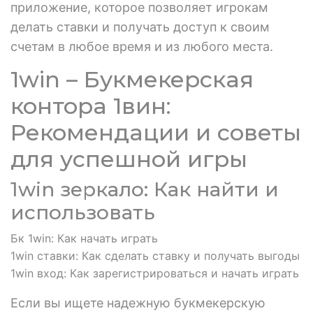
приложение, которое позволяет игрокам
делать ставки и получать доступ к своим
счетам в любое время и из любого места.
1win – Букмекерская
контора 1вин:
Рекомендации и советы
для успешной игры
1win зеркало: Как найти и
использовать
Бк 1win: Как начать играть
1win ставки: Как сделать ставку и получать выгоды
1win вход: Как зарегистрироваться и начать играть
Если вы ищете надежную букмекерскую